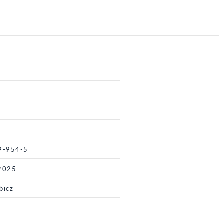
9-954-5
 2025
bicz