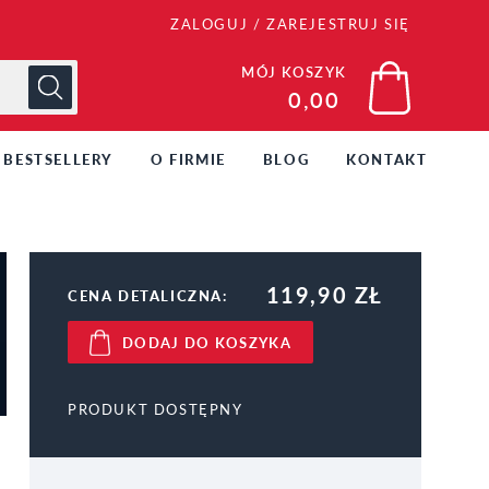
ZALOGUJ
/
ZAREJESTRUJ SIĘ
MÓJ KOSZYK
0,00
BESTSELLERY
O FIRMIE
BLOG
KONTAKT
119,90 ZŁ
CENA DETALICZNA:
DODAJ DO KOSZYKA
PRODUKT DOSTĘPNY