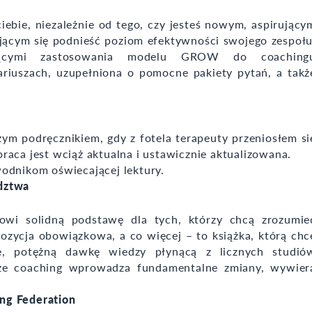
iebie, niezależnie od tego, czy jesteś nowym, aspirujący
jącym się podnieść poziom efektywności swojego zespołu
zącymi zastosowania modelu GROW do coaching
iuszach, uzupełniona o pomocne pakiety pytań, a takż
ym podręcznikiem, gdy z fotela terapeuty przeniosłem si
 praca jest wciąż aktualna i ustawicznie aktualizowana.
odnikom oświecającej lektury.
dztwa
nowi solidną podstawę dla tych, którzy chcą zrozumie
ozycja obowiązkowa, a co więcej – to książka, którą chc
cje, potężną dawkę wiedzy płynącą z licznych studió
że coaching wprowadza fundamentalne zmiany, wywier
ng Federation