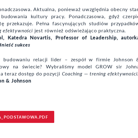
 ponadczasowa. Aktualna, ponieważ uwzględnia obecny sta
e budowania kultury pracy. Ponadczasowa, gdyż czerpi
tę przekazuje. Pełna fascynujących studiów przypadkó
g efektywności
jest również odświeżająco praktyczna.
 Katedra Novartis, Professor of Leadership, autork
dnieść sukces
w budowaniu relacji lider – zespół w firmie Johnson 
ingowy na świecie? Wybraliśmy model GROW sir John
a teraz dostęp do pozycji
Coaching
—
trening efektywności
son & Johnson
A_PODSTAWOWA.PDF