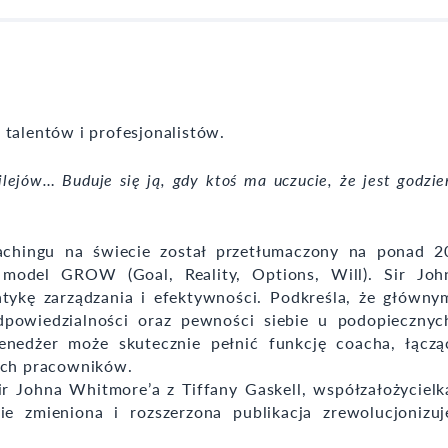
 talentów i profesjonalistów.
wilejów… Buduje się ją, gdy ktoś ma uczucie, że jest godzie
oachingu na świecie został przetłumaczony na ponad 2
model GROW (Goal, Reality, Options, Will). Sir Joh
tykę zarządzania i efektywności. Podkreśla, że główny
dpowiedzialności oraz pewności siebie u podopiecznyc
enedżer może skutecznie pełnić funkcję coacha, łączą
oich pracowników.
r Johna Whitmore’a z Tiffany Gaskell, współzałożycielk
e zmieniona i rozszerzona publikacja zrewolucjonizuj