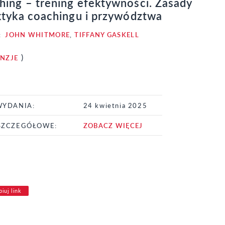
hing – trening efektywności. Zasady
aktyka coachingu i przywództwa
:
JOHN WHITMORE
,
TIFFANY GASKELL
)
ENZJE
WYDANIA:
24 kwietnia 2025
SZCZEGÓŁOWE:
ZOBACZ WIĘCEJ
iuj link