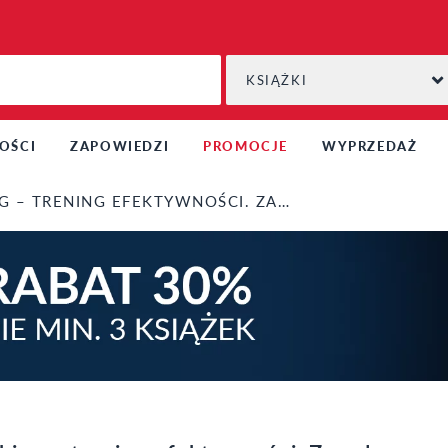
KSIĄŻKI
OŚCI
ZAPOWIEDZI
PROMOCJE
WYPRZEDAŻ
NG EFEKTYWNOŚCI. ZASADY I PRAKTYKA COACHINGU I PRZYWÓDZTWA