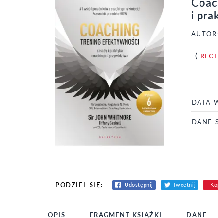
Coac
i pr
AUTOR
(
REC
DATA 
DANE 
PODZIEL SIĘ:
Udostępnij
Tweetnij
Kop
OPIS
FRAGMENT KSIĄŻKI
DANE