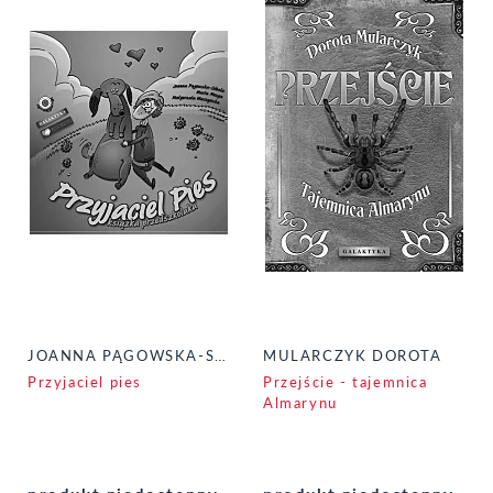
JOANNA PĄGOWSKA-SOBALA, MAŁGORZTA WACZYŃSKA, MARTA MOZGA
MULARCZYK DOROTA
Przyjaciel pies
Przejście - tajemnica
Almarynu