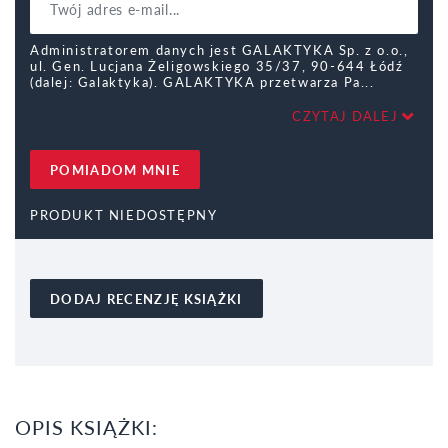
Administratorem danych jest GALAKTYKA Sp. z o.o.,
ul. Gen. Lucjana Żeligowskiego 35/37, 90-644 Łódź
(dalej: Galaktyka). GALAKTYKA przetwarza Pa
CZYTAJ DALEJ
POMIADOM MNIE
PRODUKT NIEDOSTĘPNY
DODAJ RECENZJĘ KSIĄŻKI
OPIS KSIĄŻKI: