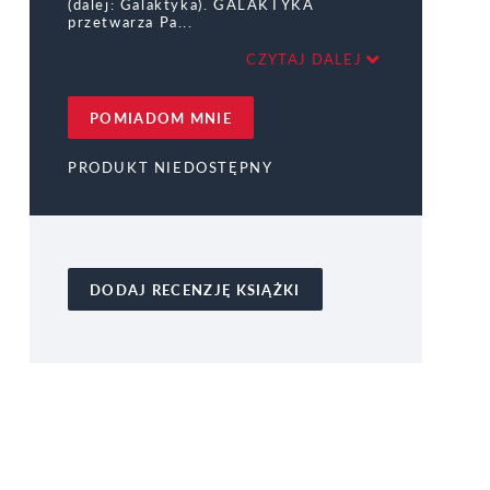
(dalej: Galaktyka). GALAKTYKA
przetwarza Pa
CZYTAJ DALEJ
POMIADOM MNIE
PRODUKT NIEDOSTĘPNY
DODAJ RECENZJĘ KSIĄŻKI