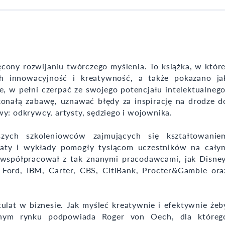
cony rozwijaniu twórczego myślenia. To książka, w które
h innowacyjność i kreatywność, a także pokazano ja
, w pełni czerpać ze swojego potencjału intelektualnego
onałą zabawę, uznawać błędy za inspirację na drodze d
y: odkrywcy, artysty, sędziego i wojownika.
zych szkoleniowców zajmujących się kształtowanie
taty i wykłady pomogły tysiącom uczestników na cały
 współpracował z tak znanymi pracodawcami, jak Disney
 Ford, IBM, Carter, CBS, CitiBank, Procter&Gamble ora
tulat w biznesie. Jak myśleć kreatywnie i efektywnie żeb
yjnym rynku podpowiada Roger von Oech, dla któreg