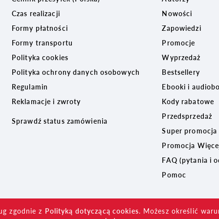
Czas realizacji
Nowości
Formy płatności
Zapowiedzi
Formy transportu
Promocje
Polityka cookies
Wyprzedaż
Polityka ochrony danych osobowych
Bestsellery
Regulamin
Ebooki i audiob
Reklamacje i zwroty
Kody rabatowe
Przedsprzedaż
Sprawdź status zamówienia
Super promocja
Promocja Więcej
FAQ (pytania i 
Pomoc
ług zgodnie z
Polityką dotyczącą cookies
. Możesz określić war