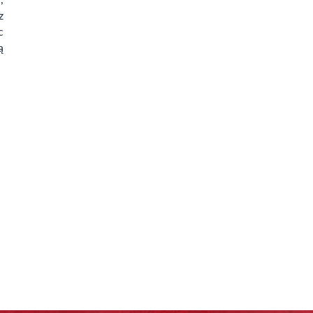
z
c
ą