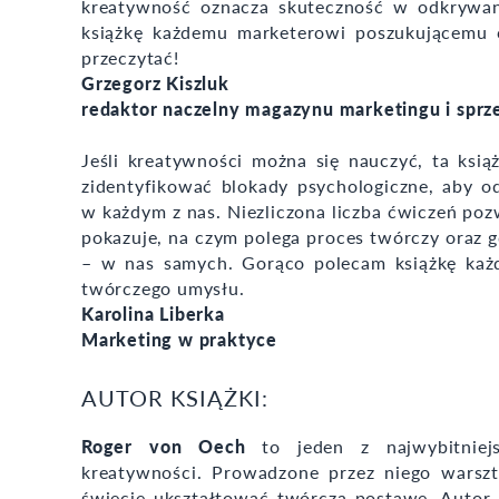
kreatywność oznacza skuteczność w odkrywani
książkę każdemu marketerowi poszukującemu 
przeczytać!
Grzegorz Kiszluk
redaktor naczelny magazynu marketingu i sprz
Jeśli kreatywności można się nauczyć, ta ks
zidentyfikować blokady psychologiczne, aby o
w każdym z nas. Niezliczona liczba ćwiczeń po
pokazuje, na czym polega proces twórczy oraz g
– w nas samych. Gorąco polecam książkę każ
twórczego umysłu.
Karolina Liberka
Marketing w praktyce
AUTOR KSIĄŻKI:
Roger von Oech
to jeden z najwybitniejs
kreatywności. Prowadzone przez niego warsz
świecie ukształtować twórczą postawę. Autor