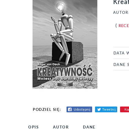
Krea
AUTOR
(
REC
DATA 
DANE 
PODZIEL SIĘ:
Udostępnij
Tweetnij
Kop
OPIS
AUTOR
DANE