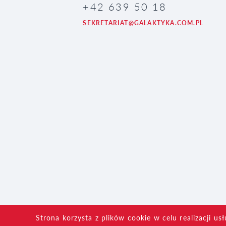
+42 639 50 18
SEKRETARIAT@GALAKTYKA.COM.PL
Strona korzysta z plików cookie w celu realizacji us
© 2019 Galaktyka.
Wszelkie prawa zastrzeżone.