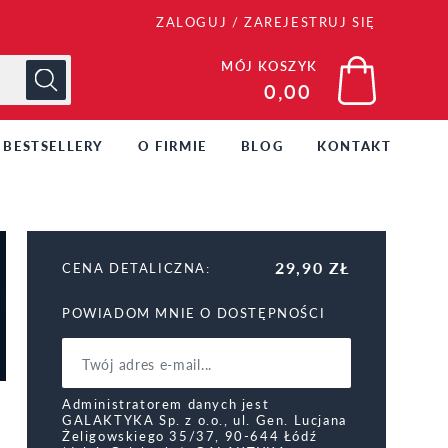
ZALOGUJ
/
ZAREJESTRUJ SIĘ
MÓJ KOSZYK
0,00
BESTSELLERY
O FIRMIE
BLOG
KONTAKT
29,90 ZŁ
CENA DETALICZNA:
POWIADOM MNIE O DOSTĘPNOŚCI
Administratorem danych jest
GALAKTYKA Sp. z o.o., ul. Gen. Lucjana
Żeligowskiego 35/37, 90-644 Łódź