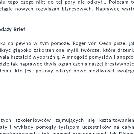
u tego czego nikt do tej pory nie odkrył... Polecam t
ciągle nowych rozwiązań biznesowych. Naprawdę wart
edaży Brief
iążka na pewno w tym pomoże. Roger von Oech pisze, ja
dkryć głęboko zakorzenione myśli twórcze, które drzemi
zwala kształcić wyobraźnię. A mnogość pomysłów i anegdo
dzie tak naprawdę tkwią ograniczenia naszej kreatywnośc
demu, kto jest gotowy odkryć nowe możliwości swojeg
zych szkoleniowców zajmujących się kształtowanie
taty i wykłady pomogły tysiącom uczestników na cały
 współpracował z tak znanymi pracodawcami, jak Disney