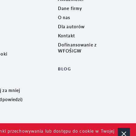
Dane firmy
O nas
Dla autorów
Kontakt
Dofinansowanie z
WFOŚiGW
ooki
BLOG
 za mniej
odpowiedzi)
unki przechowywania lub dostępu do cookie w Twojej
Created by