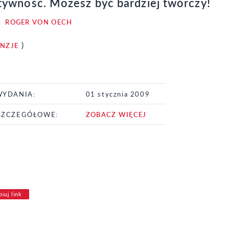
tywność. Możesz być bardziej twórczy!
:
ROGER VON OECH
)
ENZJE
WYDANIA:
01 stycznia 2009
SZCZEGÓŁOWE:
ZOBACZ WIĘCEJ
iuj link