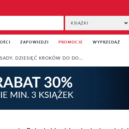
KSIĄŻKI
OŚCI
ZAPOWIEDZI
PROMOCJE
WYPRZEDAŻ
DZIESIĘĆ KROKÓW DO DOSKONAŁOŚCI W ŻYCIU I W PRACY