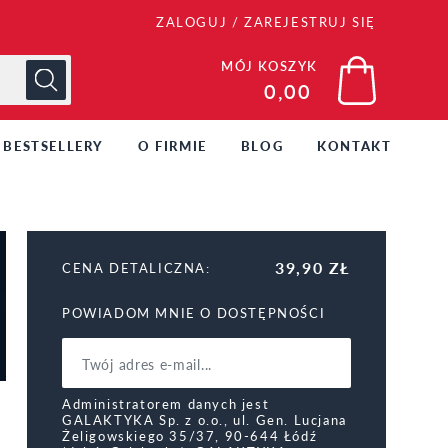
ZALOGUJ
/
ZAREJESTRUJ SIĘ
MÓJ KOSZYK
0,00
BESTSELLERY
O FIRMIE
BLOG
KONTAKT
39,90 ZŁ
CENA DETALICZNA:
POWIADOM MNIE O DOSTĘPNOŚCI
Administratorem danych jest
GALAKTYKA Sp. z o.o., ul. Gen. Lucjana
Żeligowskiego 35/37, 90-644 Łódź