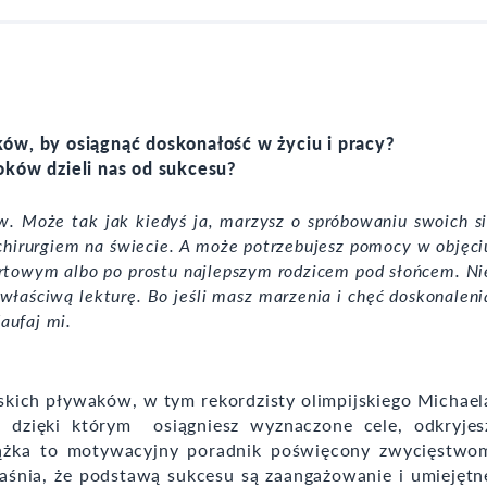
ków, by osiągnąć doskonałość w życiu i pracy?
oków dzieli nas od sukcesu?
w. Może tak jak kiedyś ja, marzysz o spróbowaniu swoich si
chirurgiem na świecie. A może potrzebujesz pomocy w objęci
certowym albo po prostu najlepszym rodzicem pod słońcem. Ni
 właściwą lekturę. Bo jeśli masz marzenia i chęć doskonaleni
aufaj mi.
ich pływaków, w tym rekordzisty olimpijskiego Michael
, dzięki którym osiągniesz wyznaczone cele, odkryjes
siążka to motywacyjny poradnik poświęcony zwycięstwo
jaśnia, że podstawą sukcesu są zaangażowanie i umiejętn