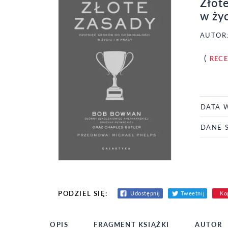
Złot
w życ
AUTOR
(
REC
DATA 
DANE 
PODZIEL SIĘ:
Udostępnij
Tweetnij
Kop
OPIS
FRAGMENT KSIĄŻKI
AUTOR