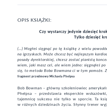
OPIS KSIĄŻKI:
Czy wystarczy jedynie dziesięć kro
Tylko dziesięć kr
(…) Mogłeś sięgnąć po tę książkę z wielu powodó
na igrzyskach. Może chcesz być najlepszym kardio
posady dyrektorskiej, chcesz zostać pianistą kon
wiem, jaki masz cel, ale wiem jedno: sięgnąłeś po
się, to metoda Boba Bowmana ci w tym pomoże. Z
fragment przedmowy Michaela Phelpsa
Bob Bowman – główny szkoleniowiec amerykańsk
Phelpsa – przedstawia eksperckie wskazówki
tajemnicę sukcesu nie tylko w sporcie. Ta k
w różnych dziedzinach życia. Słynny trener wy