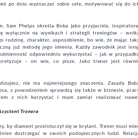
zień po dniu wyznaczać sobie cele, motywować się do ic
 Sam Phelps określa Boba jako przyjaciela, inspiratora
ię wyłącznie na wynikach i strategii treningów – wnik
 rodzinę, charakter, usposobienie, bo wie, że mając tak
zną już metodę jego imienia. Każdy zawodnik jest inny
ę odmienność odpowiednio wykorzystać – jak w przypadk
oretyzuje – on wie, co pisze. Jako trener jest równi
ealizujesz, nie ma najmniejszego znaczenia. Zasady Bob
sa, z powodzeniem sprawdzą się także w biznesie, prac
łem z nich korzystać i mam zamiar realizować nawe
Asystent Trenera
, by diament przeistoczył się w brylant. Trener musi mie
inien dostrzegać w swoich podopiecznych ludzi. Relacj