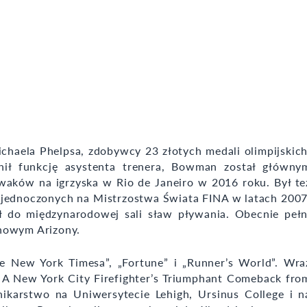
ichaela Phelpsa, zdobywcy 23 złotych medali olimpijskich
łnił funkcję asystenta trenera, Bowman został główny
waków na igrzyska w Rio de Janeiro w 2016 roku. Był te
jednoczonych na Mistrzostwa Świata FINA w latach 2007
 do międzynarodowej sali sław pływania. Obecnie pełn
anowym Arizony.
e New York Timesa”, „Fortune” i „Runner’s World”. Wra
 A New York City Firefighter’s Triumphant Comeback fro
nikarstwo na Uniwersytecie Lehigh, Ursinus College i n