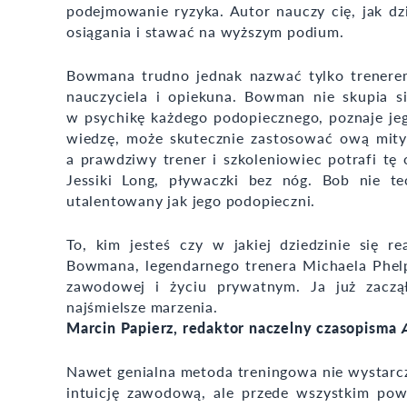
podejmowanie ryzyka. Autor nauczy cię, jak d
osiągania i stawać na wyższym podium.
Bowmana trudno jednak nazwać tylko trenerem.
nauczyciela i opiekuna. Bowman nie skupia s
w psychikę każdego podopiecznego, poznaje jego
wiedzę, może skutecznie zastosować ową mityc
a prawdziwy trener i szkoleniowiec potrafi t
Jessiki Long, pływaczki bez nóg. Bob nie te
utalentowany jak jego podopieczni.
To, kim jesteś czy w jakiej dziedzinie się r
Bowmana, legendarnego trenera Michaela Phelp
zawodowej i życiu prywatnym. Ja już zaczą
najśmielsze marzenia.
Marcin Papierz, redaktor naczelny czasopisma
Nawet genialna metoda treningowa nie wystarczy
intuicję zawodową, ale przede wszystkim pow