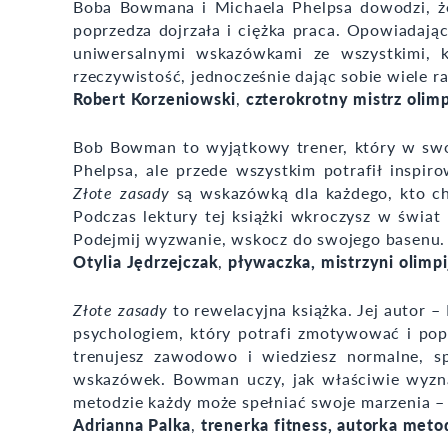
Boba Bowmana i Michaela Phelpsa dowodzi, że
poprzedza dojrzała i ciężka praca. Opowiadają
uniwersalnymi wskazówkami ze wszystkimi, 
rzeczywistość, jednocześnie dając sobie wiele ra
Robert Korzeniowski
,
czterokrotny mistrz olimp
Bob Bowman to wyjątkowy trener, który w swoj
Phelpsa, ale przede wszystkim potrafił inspi
Złote zasady
są wskazówką dla każdego, kto ch
Podczas lektury tej książki wkroczysz w świat m
Podejmij wyzwanie, wskocz do swojego basenu.
Otylia Jędrzejczak
,
pływaczka, mistrzyni olimpi
Złote zasady
to rewelacyjna książka. Jej autor –
psychologiem, który potrafi zmotywować i pop
trenujesz zawodowo i wiedziesz normalne, s
wskazówek. Bowman uczy, jak właściwie wyznacz
metodzie każdy może spełniać swoje marzenia – 
Adrianna Palka
,
trenerka fitness, autorka met