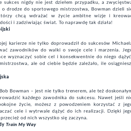
 sukces nigdy nie jest dziełem przypadku, a zwycięstw
c o drodze do sportowego mistrzostwa, Bowman dzieli si
którzy chcą wdrażać w życie ambitne wizje i kreowa
dości i zadziwiając świat. To naprawdę tak działa!
ijski
ej karierze nie tylko doprowadził do sukcesów Michael
rować zawodników do walki o swoje cele i marzenia. Jeg
ce wyznaczyć sobie cel i konsekwentnie do niego dążyć
istrzostwa, ale od ciebie będzie zależało, ile osiągniesz
jska
 Bob Bowman – jest nie tylko trenerem, ale też doskonały
rowadzić każdego zawodnika do sukcesu. Nawet jeśli ni
pokojne życie, możesz z powodzeniem korzystać z jeg
ać cele i wytrwale dążyć do ich realizacji. Dzięki jeg
przecież od nich wszystko się zaczyna.
ody
Train My Way