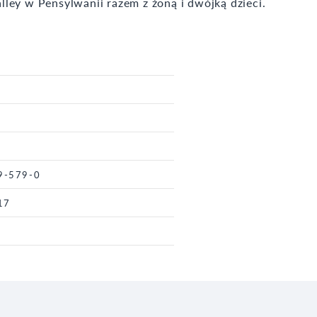
ley w Pensylwanii razem z żoną i dwójką dzieci.
9-579-0
17