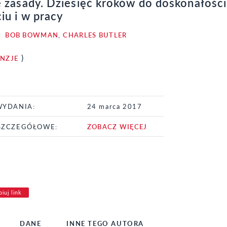
e zasady. Dziesięć kroków do doskonałości
iu i w pracy
:
BOB BOWMAN
,
CHARLES BUTLER
)
ENZJE
WYDANIA:
24 marca 2017
SZCZEGÓŁOWE:
ZOBACZ WIĘCEJ
iuj link
DANE
INNE TEGO AUTORA