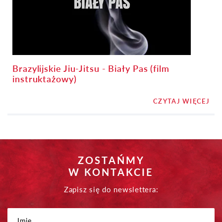
Brazylijskie Jiu-Jitsu - Biały Pas (film
instruktażowy)
CZYTAJ WIĘCEJ
ZOSTAŃMY
W KONTAKCIE
Zapisz się do newslettera: