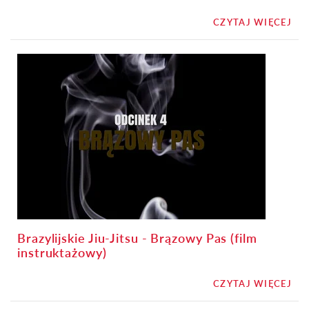
CZYTAJ WIĘCEJ
Brazylijskie Jiu-Jitsu - Brązowy Pas (film
instruktażowy)
CZYTAJ WIĘCEJ