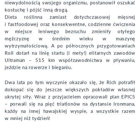
niewydolnością swojego organizmu, postanowił oszukać
kostuchę i pójść inną drogą.
Dieta roślinna zamiast dotychczasowej mięsnej
i fastfoodowej oraz konsekwentne, codzienne ćwiczenia
w miejsce leniwego bezruchu zmieniły otyłego
mężczyznę w średnim wieku w maszynę
wytrzymałościową. A po półrocznych przygotowaniach
Roll dotarł na linię startu (i mety!) elitarnych zawodów
Ultraman – 515 km współzawodnictwa w pływaniu,
jeździe na rowerze i bieganiu.
Dwa lata po tym wyczynie okazało się, że Rich potrafił
dokopać się do jeszcze większych pokładów własnej
ukrytej siły. Wraz z przyjacielem opracowali plan EPIC5
– porwali się na pięć triatlonów na dystansie Ironmana,
każdy na innej hawajskiej wyspie, a wszystkie razem
w mniej niż tydzień!