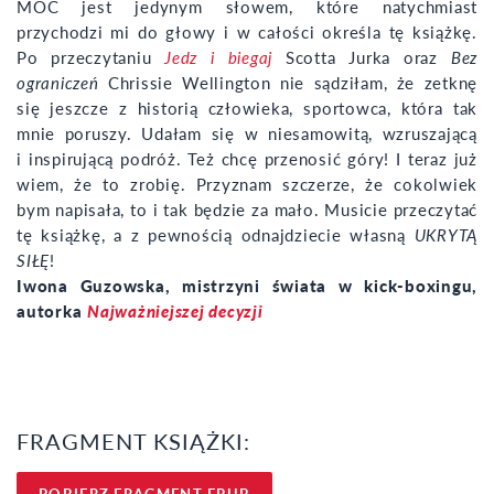
MOC jest jedynym słowem, które natychmiast
przychodzi mi do głowy i w całości określa tę książkę.
Po przeczytaniu
Jedz i biegaj
Scotta Jurka oraz
Bez
ograniczeń
Chrissie Wellington nie sądziłam, że zetknę
się jeszcze z historią człowieka, sportowca, która tak
mnie poruszy. Udałam się w niesamowitą, wzruszającą
i inspirującą podróż. Też chcę przenosić góry! I teraz już
wiem, że to zrobię. Przyznam szczerze, że cokolwiek
bym napisała, to i tak będzie za mało. Musicie przeczytać
tę książkę, a z pewnością odnajdziecie własną
UKRYTĄ
SIŁĘ
!
Iwona Guzowska, mistrzyni świata w kick-boxingu,
autorka
Najważniejszej decyzji
FRAGMENT KSIĄŻKI:
POBIERZ FRAGMENT EPUB