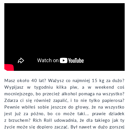
Masz około 40 lat? Ważysz co najmniej 15 kg za dużo?
Wypijasz w tygodniu kilka piw, a w weekend coś
mocniejszego, bo przecież alkohol pomaga na wszystko?
Zdarza ci się również zapalić, i to nie tylko papierosa?
Pewnie wbiłeś sobie jeszcze do głowy, że na wszystko
jest już za późno, bo co może taki... prawie dziadek
z brzuchem? Rich Roll udowadnia, że dla takiego jak ty
życie może się dopiero zacząć. Był nawet w dużo gorszej