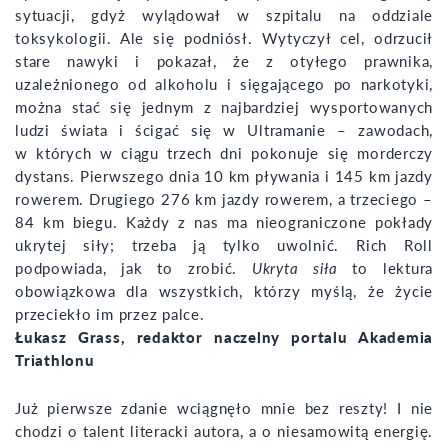
sytuacji, gdyż wylądował w szpitalu na oddziale
toksykologii. Ale się podniósł. Wytyczył cel, odrzucił
stare nawyki i pokazał, że z otyłego prawnika,
uzależnionego od alkoholu i sięgającego po narkotyki,
można stać się jednym z najbardziej wysportowanych
ludzi świata i ścigać się w Ultramanie – zawodach,
w których w ciągu trzech dni pokonuje się morderczy
dystans. Pierwszego dnia 10 km pływania i 145 km jazdy
rowerem. Drugiego 276 km jazdy rowerem, a trzeciego –
84 km biegu. Każdy z nas ma nieograniczone pokłady
ukrytej siły; trzeba ją tylko uwolnić. Rich Roll
podpowiada, jak to zrobić.
Ukryta siła
to lektura
obowiązkowa dla wszystkich, którzy myślą, że życie
przeciekło im przez palce.
Łukasz Grass, redaktor naczelny portalu Akademia
Triathlonu
Już pierwsze zdanie wciągnęło mnie bez reszty! I nie
chodzi o talent literacki autora, a o niesamowitą energię.