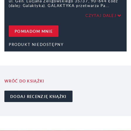
ul. Gen. Lucjana Żeligowskiego 35/37, 90-644 Łódź
(dalej: Galaktyka). GALAKTYKA przetwarza Pa
CZYTAJ DALEJ
POMIADOM MNIE
PRODUKT NIEDOSTĘPNY
WRÓĆ DO KSIĄŻKI
DODAJ RECENZJĘ KSIĄŻKI