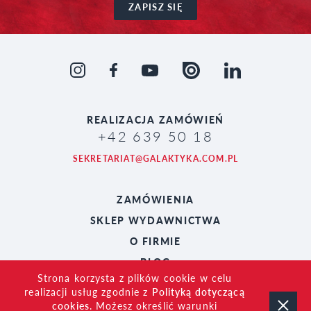
ZAPISZ SIĘ
REALIZACJA
ZAMÓWIEŃ
+42 639 50 18
SEKRETARIAT@GALAKTYKA.COM.PL
ZAMÓWIENIA
SKLEP WYDAWNICTWA
O FIRMIE
BLOG
Strona korzysta z plików cookie w celu
realizacji usług zgodnie z
Polityką dotyczącą
cookies
. Możesz określić warunki