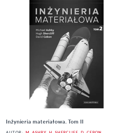
Inżynieria materiałowa. Tom II
AUTOR:
M. ASHBY
,
H. SHERCLIFF
,
D. CEBON