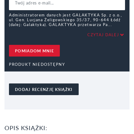
Administratorem danych jest GALAKTYKA Sp. z o.o.,
ul. Gen. Lucjana Żeligowskiego 35/37, 90-644 Łódź
(dalej: Galaktyka). GALAKTYKA przetwarza Pa
CZYTAJ DALEJ
POMIADOM MNIE
PRODUKT NIEDOSTĘPNY
DODAJ RECENZJĘ KSIĄŻKI
OPIS KSIĄŻKI: