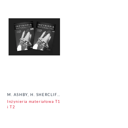
M. ASHBY, H. SHERCLIFF, D. CEBON
Inżynieria materiałowa T1
i T2