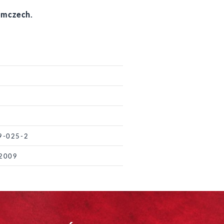
emczech.
9-025-2
 2009