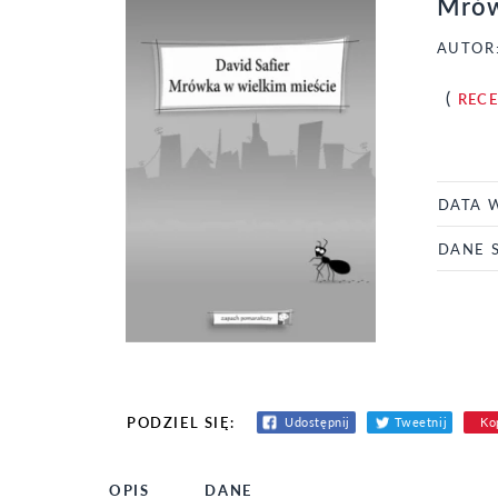
Mrów
AUTOR
(
REC
DATA 
DANE 
PODZIEL SIĘ:
Udostępnij
Tweetnij
Kop
OPIS
DANE