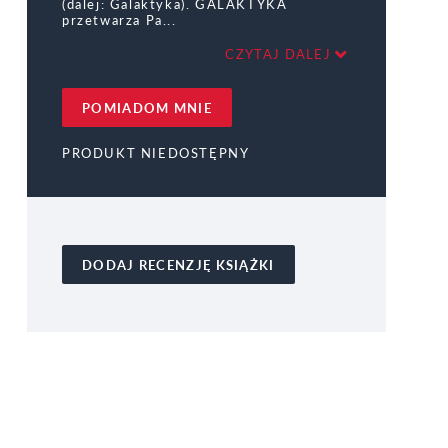
(dalej: Galaktyka). GALAKTYKA
przetwarza Pa
CZYTAJ DALEJ
POMIADOM MNIE
PRODUKT NIEDOSTĘPNY
DODAJ RECENZJĘ KSIĄŻKI