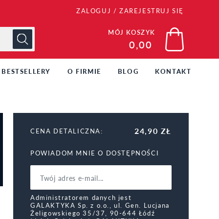
ZALOGUJ
/
ZAREJESTRUJ SIĘ
MÓJ KOSZYK
0,00
BESTSELLERY
O FIRMIE
BLOG
KONTAKT
24,90 ZŁ
CENA DETALICZNA:
POWIADOM MNIE O DOSTĘPNOŚCI
Administratorem danych jest
GALAKTYKA Sp. z o.o., ul. Gen. Lucjana
Żeligowskiego 35/37, 90-644 Łódź