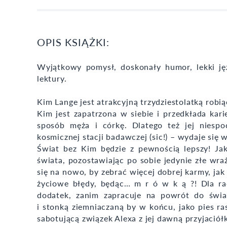
OPIS KSIĄŻKI:
Wyjątkowy pomysł, doskonały humor, lekki ję
lektury.
Kim Lange jest atrakcyjną trzydziestolatką robią
Kim jest zapatrzona w siebie i przedkłada kari
sposób męża i córkę. Dlatego też jej niesp
kosmicznej stacji badawczej (sic!) – wydaje się w
Świat bez Kim będzie z pewnością lepszy! Jak
świata, pozostawiając po sobie jedynie złe wra
się na nowo, by zebrać więcej dobrej karmy, jak
życiowe błędy, będąc… m r ó w k ą ?! Dla racj
dodatek, zanim zapracuje na powrót do świat
i stonką ziemniaczaną by w końcu, jako pies ra
sabotującą związek Alexa z jej dawną przyjaciół