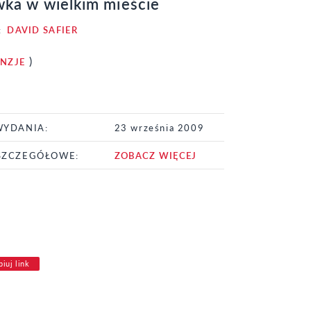
ka w wielkim mieście
:
DAVID SAFIER
)
ENZJE
WYDANIA:
23 września 2009
SZCZEGÓŁOWE:
ZOBACZ WIĘCEJ
iuj link