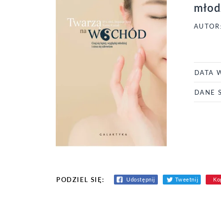
młodz
AUTOR
DATA 
DANE 
PODZIEL SIĘ:
Udostępnij
Tweetnij
Kop