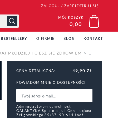
ZALOGUJ
/
ZAREJESTRUJ SIĘ
MÓJ KOSZYK
0,00
BESTSELLERY
O FIRMIE
BLOG
KONTAKT
AJ MŁODZIEJ I CIESZ SIĘ ZDROWIEM
RECENZJE
49,90 ZŁ
CENA DETALICZNA:
POWIADOM MNIE O DOSTĘPNOŚCI
Administratorem danych jest
GALAKTYKA Sp. z o.o., ul. Gen. Lucjana
Żeligowskiego 35/37, 90-644 Łódź