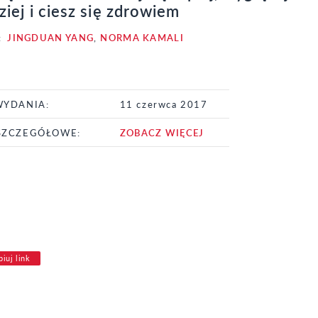
iej i ciesz się zdrowiem
:
JINGDUAN YANG
,
NORMA KAMALI
WYDANIA:
11 czerwca 2017
SZCZEGÓŁOWE:
ZOBACZ WIĘCEJ
iuj link