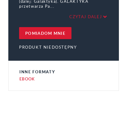
(dalej: Galaktyka). GALAKTYKA
przetwarza Pa
CZYTAJ DALEJ
POMIADOM MNIE
PRODUKT NIEDOSTĘPNY
INNE FORMATY
EBOOK