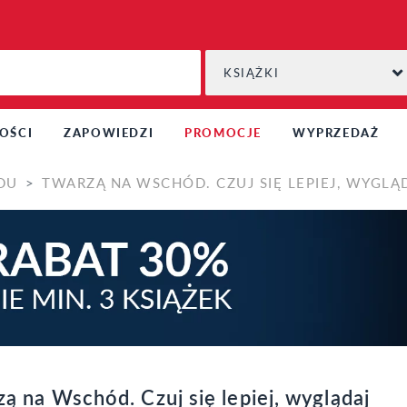
KSIĄŻKI
OŚCI
ZAPOWIEDZI
PROMOCJE
WYPRZEDAŻ
DU
TWARZĄ NA WSCHÓD. CZUJ SIĘ LEPIEJ, WYGLĄD
ą na Wschód. Czuj się lepiej, wyglądaj