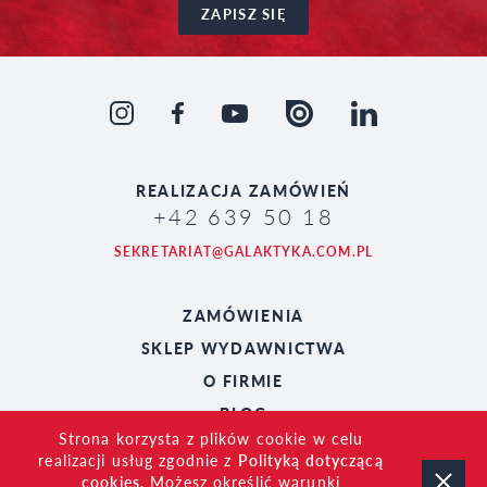
ZAPISZ SIĘ
REALIZACJA
ZAMÓWIEŃ
+42 639 50 18
SEKRETARIAT@GALAKTYKA.COM.PL
ZAMÓWIENIA
SKLEP WYDAWNICTWA
O FIRMIE
BLOG
Strona korzysta z plików cookie w celu
realizacji usług zgodnie z
Polityką dotyczącą
cookies
. Możesz określić warunki