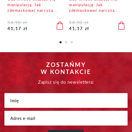
manipulacją: Jak
manipulacją: Jak
zdemaskować narcyza...
zdemaskować narcyza...
54,90 zł
54,90 zł
41,17 zł
41,17 zł
ZOSTAŃMY
W KONTAKCIE
Zapisz się do newslettera: