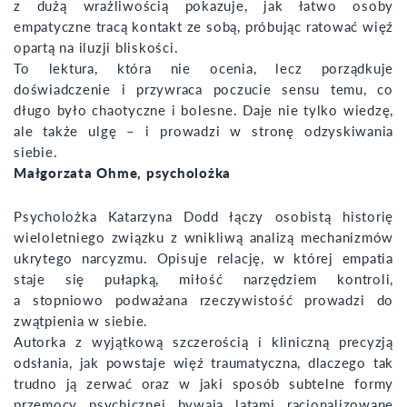
z dużą wrażliwością pokazuje, jak łatwo osoby
empatyczne tracą kontakt ze sobą, próbując ratować więź
opartą na iluzji bliskości.
To lektura, która nie ocenia, lecz porządkuje
doświadczenie i przywraca poczucie sensu temu, co
długo było chaotyczne i bolesne. Daje nie tylko wiedzę,
ale także ulgę – i prowadzi w stronę odzyskiwania
siebie.
Małgorzata Ohme, psycholożka
Psycholożka Katarzyna Dodd łączy osobistą historię
wieloletniego związku z wnikliwą analizą mechanizmów
ukrytego narcyzmu. Opisuje relację, w której empatia
staje się pułapką, miłość narzędziem kontroli,
a stopniowo podważana rzeczywistość prowadzi do
zwątpienia w siebie.
Autorka z wyjątkową szczerością i kliniczną precyzją
odsłania, jak powstaje więź traumatyczna, dlaczego tak
trudno ją zerwać oraz w jaki sposób subtelne formy
przemocy psychicznej bywają latami racjonalizowane