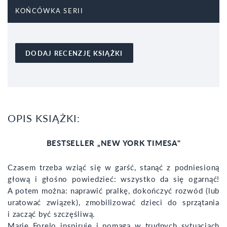
KOŃCÓWKA SERII
DODAJ RECENZJĘ KSIĄŻKI
OPIS KSIĄŻKI:
BESTSELLER „NEW YORK TIMESA"
Czasem trzeba wziąć się w garść, stanąć z podniesioną
głową i głośno powiedzieć: wszystko da się ogarnąć!
A potem można: naprawić pralkę, dokończyć rozwód (lub
uratować związek), zmobilizować dzieci do sprzątania
i zacząć być szczęśliwą.
Marie Forelo inspiruje i pomaga w trudnych sytuacjach