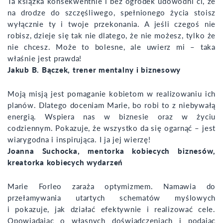
Ta książka konsekwentnie i bez ogródek udowodni ci, że
na drodze do szczęśliwego, spełnionego życia stoisz
wyłącznie ty i twoje przekonania. A jeśli czegoś nie
robisz, dzieje się tak nie dlatego, że nie możesz, tylko że
nie chcesz. Może to bolesne, ale uwierz mi – taka
właśnie jest prawda!
Jakub B. Bączek, trener mentalny i biznesowy
Moją misją jest pomaganie kobietom w realizowaniu ich
planów. Dlatego doceniam Marie, bo robi to z niebywałą
energią. Wspiera nas w biznesie oraz w życiu
codziennym. Pokazuje, że wszystko da się ogarnąć – jest
wiarygodna i inspirująca. I ja jej wierzę!
Joanna Suchocka, mentorka kobiecych biznesów,
kreatorka kobiecych wydarzeń
Marie Forleo zaraża optymizmem. Namawia do
przełamywania utartych schematów myślowych
i pokazuje, jak działać efektywnie i realizować cele.
Opowiadając o własnych doświadczeniach i podając