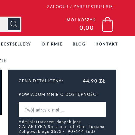
ZALOGUJ
/
ZAREJESTRUJ SIĘ
MÓJ KOSZYK
0,00
BESTSELLERY
O FIRMIE
BLOG
KONTAKT
ZJE
44,90 ZŁ
CENA DETALICZNA:
POWIADOM MNIE O DOSTĘPNOŚCI
Administratorem danych jest
GALAKTYKA Sp. z o.o., ul. Gen. Lucjana
Żeligowskiego 35/37, 90-644 Łódź