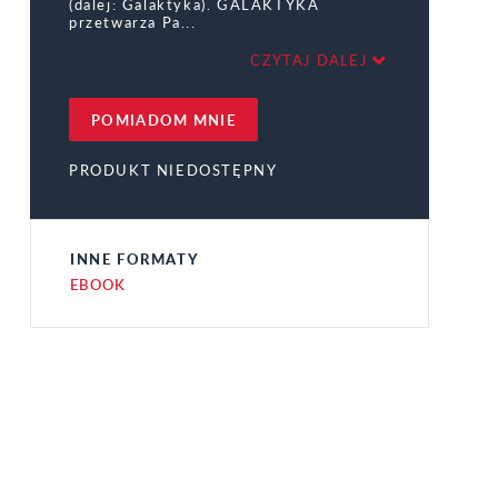
(dalej: Galaktyka). GALAKTYKA
przetwarza Pa
CZYTAJ DALEJ
POMIADOM MNIE
PRODUKT NIEDOSTĘPNY
INNE FORMATY
EBOOK