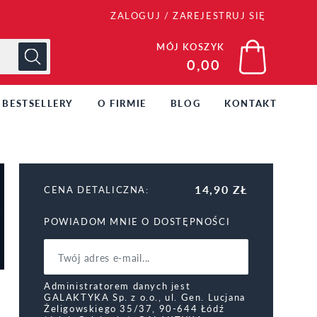
ZALOGUJ
/
ZAREJESTRUJ SIĘ
MÓJ KOSZYK
0,00
BESTSELLERY
O FIRMIE
BLOG
KONTAKT
14,90 ZŁ
CENA DETALICZNA:
POWIADOM MNIE O DOSTĘPNOŚCI
Administratorem danych jest
GALAKTYKA Sp. z o.o., ul. Gen. Lucjana
Żeligowskiego 35/37, 90-644 Łódź