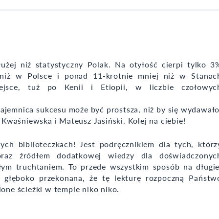
użej niż statystyczny Polak. Na otyłość cierpi tylko 3
 niż w Polsce i ponad 11-krotnie mniej niż w Stanac
ejsce, tuż po Kenii i Etiopii, w liczbie czołowyc
tajemnica sukcesu może być prostsza, niż by się wydawało
a Kwaśniewska i Mateusz Jasiński. Kolej na ciebie!
ych biblioteczkach! Jest podręcznikiem dla tych, którz
 oraz źródłem dodatkowej wiedzy dla doświadczonyc
łym truchtaniem. To przede wszystkim sposób na długie
 głęboko przekonana, że tę lekturę rozpoczną Państw
ione ścieżki w tempie niko niko.