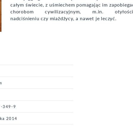
całym świecie, z uśmiechem pomagając im zapobiega
chorobom cywilizacyjnym, m.in. otyłości
nadciśnieniu czy miażdżycy, a nawet je leczyć.
m
9-349-9
ika 2014