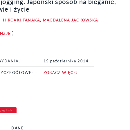
jogging. Japoński sposób na bieganie,
ie i życie
:
HIROAKI TANAKA
,
MAGDALENA JACKOWSKA
)
ENZJE
WYDANIA:
15 października 2014
SZCZEGÓŁOWE:
ZOBACZ WIĘCEJ
iuj link
DANE