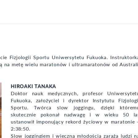
cie Fizjologii Sportu Uniwersytetu Fukuoka. Instruktork
 ją na metę wielu maratonów i ultramaratonów od Australi
HIROAKI TANAKA
Doktor nauk medycznych, profesor Uniwersytet
Fukuoka, założyciel i dyrektor Instytutu Fizjologi
Sportu. Twórca slow joggingu, dzięki którem
skutecznie pokonał nadwagę i w wieku 50 la
ustanowił imponujący rekord życiowy w maratonie 
2:38:50.
Slow joggingiem i wieczną młodością zaraża ludzi n