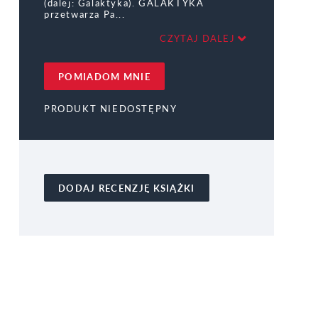
(dalej: Galaktyka). GALAKTYKA
przetwarza Pa
CZYTAJ DALEJ
POMIADOM MNIE
PRODUKT NIEDOSTĘPNY
DODAJ RECENZJĘ KSIĄŻKI