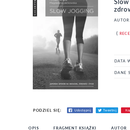
Slow 
zdrow
AUTOR
(
REC
DATA 
DANE 
PODZIEL SIĘ:
Udostępnij
Tweetnij
Kop
OPIS
FRAGMENT KSIĄŻKI
AUTOR