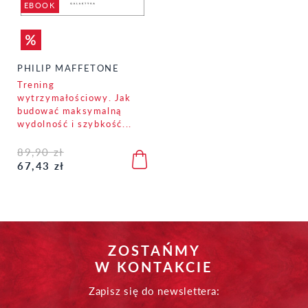
EBOOK
PHILIP MAFFETONE
Trening
wytrzymałościowy. Jak
budować maksymalną
wydolność i szybkość...
89,90 zł
67,43 zł
ZOSTAŃMY
W KONTAKCIE
Zapisz się do newslettera: