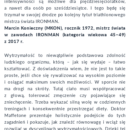
intensywności są możliwe dla pięćdziesięciolatków,
a nawet dla osób po sześćdziesiątce. I tego będę się
trzymał w swojej drodze po kolejny tytuł triathlonowego
mistrza świata IRONMAN.
Marcin Konieczny (MKON), rocznik 1972, mistrz świata
w zawodach IRONMAN (kategoria wiekowa 45–49)
z 2017 r.
Wytrzymałość to niewątpliwie podstawowa zdolność
ludzkiego organizmu, którą – jak się wydaje – łatwo
kształtować. Z doświadczenia wiem, że nie jest to takie
proste, jeśli chce się rywalizować na wysokim poziomie
i osiągać maksimum swoich możliwości. W sporcie nie
ma drogi na skróty. Tutaj ciało musi współpracować
z głową, tolerować zmęczenie czy pojawiające się
zniechęcenie. Trzeba wykazać silną wolę w codziennych
treningach i konsekwentnie przestrzegać diety. Doktor
Maffetone prezentuje holistycznie podejście do tych
zagadnień i pokazuje, jak znaleźć równowagę i wciąż się
rozwijać w dyscyplinach wytrzymałościowych. Dzięki tej