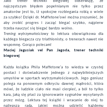
Jako trener techniki biegowej obserwuję, że
najczęstszym błędem popełnianym nie tylko przez
amatorów jest to, iż spokojne rozbiegania robią o wiele
za szybko! Dzięki dr. Maffetone’owi można zrozumieć, że
aby zrobić progres i zacząć biegać szybko, najpierw
trzeba nauczyć się biegać bardzo wolno.
Trening wytrzymałościowy
to lektura obowiązkowa dla
każdego biegacza czy triathlonisty, o trenerach nawet nie
wspomnę. Gorąco polecam!
Maciej Jagusiak vel Pan Jagoda, trener techniki
biegowej
Każda książka Phila Maffetone’a to wiedza w czystej
postaci i doświadczenie jednego z najwybitniejszych
umysłów w sportach wytrzymałościowych. Jego geniusz
polega na ponownym odkryciu dawnej mądrości, która
mówi, że ludzkie ciało nie musi cierpieć, a ból to tylko
kara, jaką się płaci za ignorowanie sygnałów wysyłanych
przez mózg. Lektura tej książki i wracanie do niej to
najlepsza rada, jakiej można udzielić każdemu