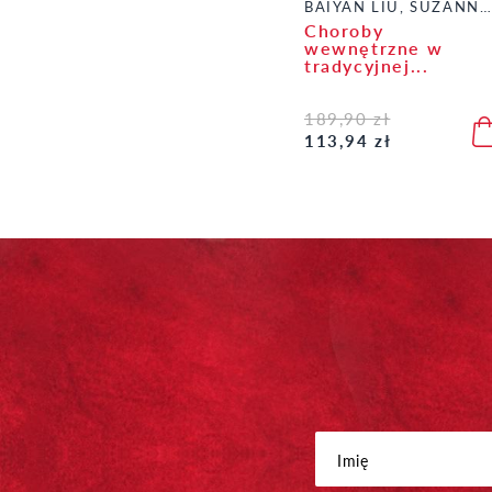
BAIYAN LIU, SUZANNE ROBIDOUX, XIAO YE
Choroby
wewnętrzne w
tradycyjnej...
189,90 zł
113,94 zł