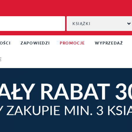
KSIĄŻKI
OŚCI
ZAPOWIEDZI
PROMOCJE
WYPRZEDAŻ
E