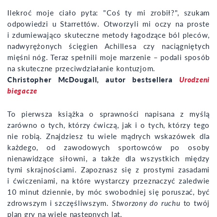
Ilekroć moje ciało pyta: "Coś ty mi zrobił?", szukam
odpowiedzi u Starrettów. Otworzyli mi oczy na proste
i zdumiewająco skuteczne metody łagodzące ból pleców,
nadwyrężonych ścięgien Achillesa czy naciągniętych
mięśni nóg. Teraz spełnili moje marzenie – podali sposób
na skuteczne przeciwdziałanie kontuzjom.
Christopher McDougall, autor bestsellera
Urodzeni
biegacze
To pierwsza książka o sprawności napisana z myślą
zarówno o tych, którzy ćwiczą, jak i o tych, którzy tego
nie robią. Znajdziesz tu wiele mądrych wskazówek dla
każdego, od zawodowych sportowców po osoby
nienawidzące siłowni, a także dla wszystkich między
tymi skrajnościami. Zapoznasz się z prostymi zasadami
i ćwiczeniami, na które wystarczy przeznaczyć zaledwie
10 minut dziennie, by móc swobodniej się poruszać, być
zdrowszym i szczęśliwszym.
Stworzony do ruchu
to twój
plan gry na wiele następnych lat.