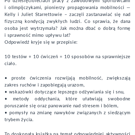
Po dziesięcioleciach pracy z zawodowymi sportowcami
i olimpijczykami, pionierzy propagowania mobilności —
Kelly i Juliet Starrettowie – zaczęli zastanawiać się nad
fizyczną kondycją zwykłych ludzi. Co sprawia, że dana
osoba jest wytrzymała? Jak można dbać o dobrą formę
i sprawność mimo upływu lat?
Odpowiedź kryje się w przepisie:
10 testów + 10 ćwiczeń = 10 sposobów na sprawniejsze
ciało.
• proste ćwiczenia rozwijają mobilność, zwiększają
zakres ruchów i zapobiegają urazom,
• wskazówki dotyczące lepszego odżywiania się i snu,
• metody oddychania, które ułatwiają swobodne
poruszanie się oraz panowanie nad stresem i bólem,
• pomysły na zmianę nawyków związanych z siedzącym
trybem życia.
To doskonała książka na temat odpowiedniej aktywności