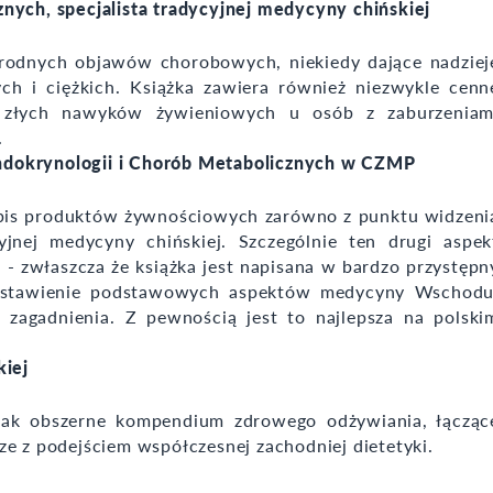
nych, specjalista tradycyjnej medycyny chińskiej
orodnych objawów chorobowych, niekiedy dające nadziej
ch i ciężkich. Książka zawiera również niezwykle cenn
 złych nawyków żywieniowych u osób z zaburzeniam
.
i Endokrynologii i Chorób Metabolicznych w CZMP
opis produktów żywnościowych zarówno z punktu widzeni
yjnej medycyny chińskiej. Szczególnie ten drugi aspek
- zwłaszcza że książka jest napisana w bardzo przystępn
edstawienie podstawowych aspektów medycyny Wschodu
e zagadnienia. Z pewnością jest to najlepsza na polski
kiej
ak obszerne kompendium zdrowego odżywiania, łącząc
ze z podejściem współczesnej zachodniej dietetyki.