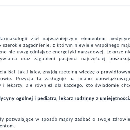
armakologii ziół najważniejszym elementem medycyn
zo szerokie zagadnienie, z którym niewiele wspólnego maj
zne nie uwzględniające energetyki narządowej. Lekarze ni
wiania oraz zagubieni pacjenci najczęściej poszukuj
jaliści, jak i laicy, znajdą rzetelną wiedzę o prawidłowy
rowie. Pozycja ta zasługuje na miano obowiązkoweg
 i lekarzy, ale również dla każdego, kto świadomie chc
ycyny ogólnej i pediatra,
lekarz rodzinny z umiejętności
tody pozwalające w sposób mądry zadbać o swoje zdrowie
jentom.