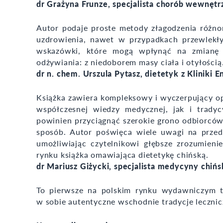
dr Grażyna Frunze, specjalista chorób wewnętrz
Autor podaje proste metody złagodzenia różn
uzdrowienia, nawet w przypadkach przewlekły
wskazówki, które mogą wpłynąć na zmianę
odżywiania: z niedoborem masy ciała i otyłością
dr n. chem. Urszula Pytasz, dietetyk z Klinik
Książka zawiera kompleksowy i wyczerpujący 
współczesnej wiedzy medycznej, jak i tradyc
powinien przyciągnąć szerokie grono odbiorców 
sposób. Autor poświęca wiele uwagi na prz
umożliwiając czytelnikowi głębsze zrozumieni
rynku książka omawiająca dietetykę chińską.
dr Mariusz Giżycki, specjalista medycyny chińs
To pierwsze na polskim rynku wydawniczym t
w sobie autentyczne wschodnie tradycje lecznic