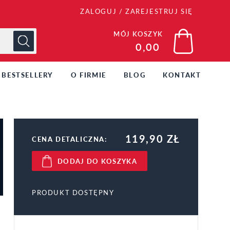
ZALOGUJ
/
ZAREJESTRUJ SIĘ
MÓJ KOSZYK
0,00
BESTSELLERY
O FIRMIE
BLOG
KONTAKT
119,90 ZŁ
CENA DETALICZNA:
DODAJ DO KOSZYKA
PRODUKT DOSTĘPNY