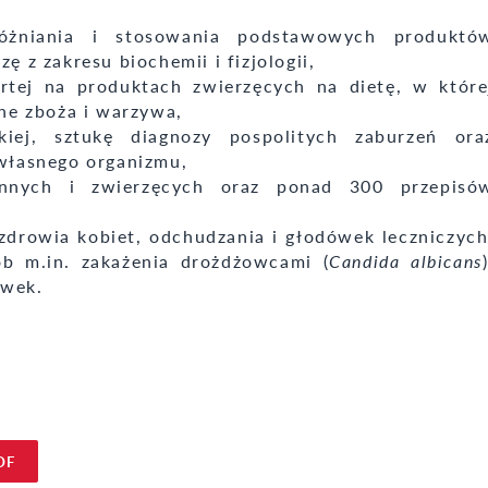
różniania i stosowania podstawowych produktó
 z zakresu biochemii i fizjologii,
rtej na produktach zwierzęcych na dietę, w które
ne zboża i warzywa,
kiej, sztukę diagnozy pospolitych zaburzeń ora
własnego organizmu,
innych i zwierzęcych oraz ponad 300 przepisó
 zdrowia kobiet, odchudzania i głodówek leczniczych
ób m.in. zakażenia drożdżowcami (
Candida albicans
ywek.
DF