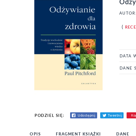
Odży
AUTOR
(
REC
DATA 
DANE 
PODZIEL SIĘ:
Udostępnij
Tweetnij
Kop
OPIS
FRAGMENT KSIĄŻKI
DANE