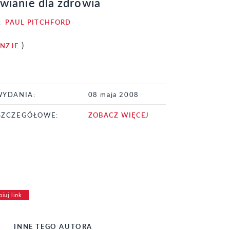
wianie dla zdrowia
:
PAUL PITCHFORD
)
ENZJE
WYDANIA:
08 maja 2008
SZCZEGÓŁOWE:
ZOBACZ WIĘCEJ
iuj link
INNE TEGO AUTORA