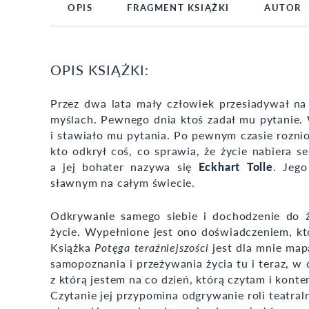
OPIS
FRAGMENT KSIĄŻKI
AUTOR
OPIS KSIĄŻKI:
Przez dwa lata mały człowiek przesiadywał na
myślach. Pewnego dnia ktoś zadał mu pytanie. 
i stawiało mu pytania. Po pewnym czasie roznios
kto odkrył coś, co sprawia, że życie nabiera se
a jej bohater nazywa się
Eckhart Tolle
. Jeg
sławnym na całym świecie.
Odkrywanie samego siebie i dochodzenie do 
życie. Wypełnione jest ono doświadczeniem, k
Książka
Potęga teraźniejszości
jest dla mnie ma
samopoznania i przeżywania życia tu i teraz, w
z którą jestem na co dzień, którą czytam i kont
Czytanie jej przypomina odgrywanie roli teatral