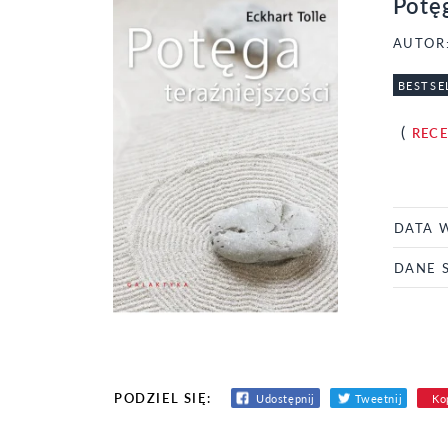
Potęg
AUTOR
BESTSE
(
REC
DATA 
DANE 
PODZIEL SIĘ:
Udostępnij
Tweetnij
Kop