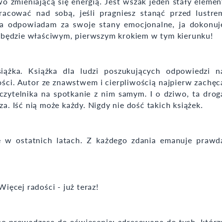
 zmieniającą się energią. Jest wszak jeden stały elemen
ować nad sobą, jeśli pragniesz stanąć przed lustre
 ja odpowiadam za swoje stany emocjonalne, ja dokonuj
ki będzie właściwym, pierwszym krokiem w tym kierunku!
siążka. Książka dla ludzi poszukujących odpowiedzi n
ości. Autor ze znawstwem i cierpliwością najpierw zachęc
zytelnika na spotkanie z nim samym. I o dziwo, ta drog
za. Iść nią może każdy. Nigdy nie dość takich książek.
się w ostatnich latach. Z każdego zdania emanuje prawd
Więcej radości - już teraz!
 co prowadząca do oświecenia; adresowana do tych, którz