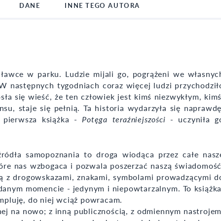
DANE
INNE TEGO AUTORA
 ławce w parku. Ludzie mijali go, pogrążeni we własnyc
W następnych tygodniach coraz więcej ludzi przychodził
ła się wieść, że ten człowiek jest kimś niezwykłym, kimś
nsu, staje się pełnią. Ta historia wydarzyła się naprawdę
o pierwsza książka -
Potęga teraźniejszości
- uczyniła g
źródła samopoznania to droga wiodąca przez całe nasz
tóre nas wzbogaca i pozwala poszerzać naszą świadomość
pą z drogowskazami, znakami, symbolami prowadzącymi d
 danym momencie - jedynym i niepowtarzalnym. To książka
empluję, do niej wciąż powracam.
nej na nowo; z inną publicznością, z odmiennym nastrojem