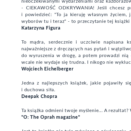
nieoczekiwanymi wydarzeniami oraz każdorazowo
- CIEKAWOŚĆ ODKRYWANIA! Jeśli chcesz prac
i powiedzieć: "To ja kieruję własnym życiem,
wyborów tu i teraz" - to przeczytanie tej książ
Katarzyna Figura
To mądra, serdecznie i uczciwie napisana k
najważniejsze z dręczących nas pytań i wątpliw
do wyruszenia w drogę, a potem prowadzi nią c
wcale nie wydaje się trudna. I nikogo nie wykluc
Wojciech Eichelberger
Jedna z najlepszych książek, jakie pojawiły 
i duchowa siła.
Deepak Chopra
Ta książka odmieni twoje myślenie... A rezultat? 
"O: The Oprah magazine"
Jest to książka nie tyle mówiąca o oświeceniu,