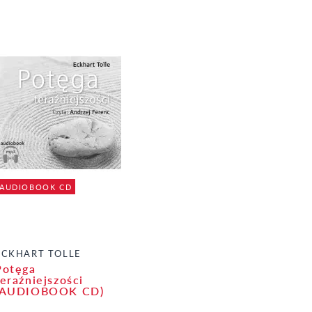
AUDIOBOOK CD
ECKHART TOLLE
Potęga
teraźniejszości
(AUDIOBOOK CD)