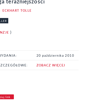
a teraźniejszości
:
ECKHART TOLLE
LLER
)
ENZJE
WYDANIA:
20 października 2010
SZCZEGÓŁOWE:
ZOBACZ WIĘCEJ
iuj link