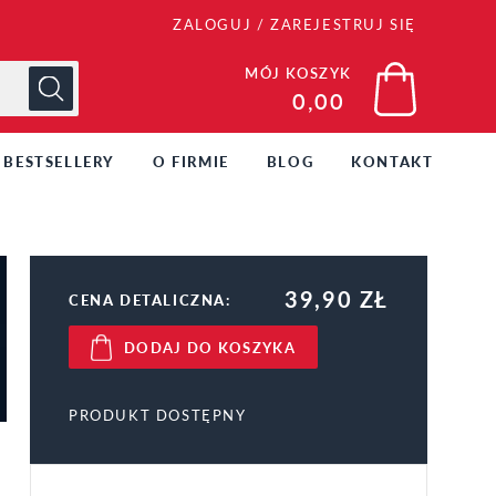
ZALOGUJ
/
ZAREJESTRUJ SIĘ
MÓJ KOSZYK
0,00
BESTSELLERY
O FIRMIE
BLOG
KONTAKT
39,90 ZŁ
CENA DETALICZNA:
DODAJ DO KOSZYKA
PRODUKT DOSTĘPNY