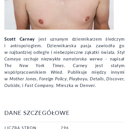
Scott Carney
jest uznanym dziennikarzem śledczym
i antropologiem. Dziennikarska pasja zawiodła go
w najbardziej odległe i niebezpieczne ząkatki świata.
Styl
Carneya cechuje niezwykła narratorska werwa
- napisał
The New York Times
. Carney jest stałym
współpracownikiem
Wried
. Publikuje między innymi
w
Mother Jones
,
Foreign Policy
,
Playboyu
,
Details
,
Discover
,
Outside
, i
Fast Company
. Mieszka w Denver.
DANE SZCZEGÓŁOWE
LICZBA STRON:
296