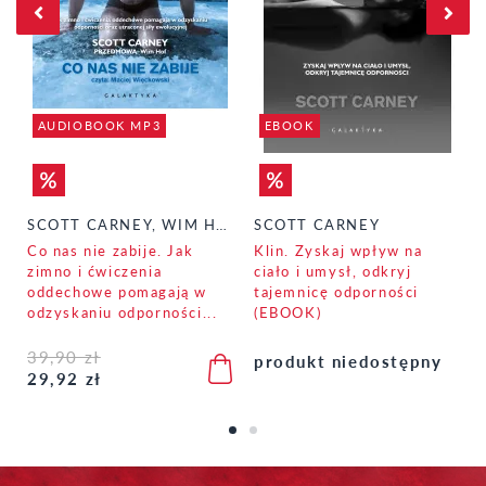
AUDIOBOOK MP3
EBOOK
A)
SCOTT CARNEY, WIM HOF (PRZEDMOWA)
SCOTT CARNEY
Co nas nie zabije. Jak
Klin. Zyskaj wpływ na
zimno i ćwiczenia
ciało i umysł, odkryj
oddechowe pomagają w
tajemnicę odporności
odzyskaniu odporności...
(EBOOK)
39,90 zł
produkt niedostępny
29,92 zł