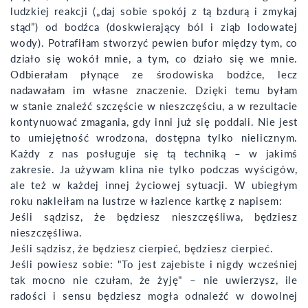
ludzkiej reakcji („daj sobie spokój z tą bzdurą i zmykaj
stąd”) od bodźca (doskwierający ból i ziąb lodowatej
wody). Potrafiłam stworzyć pewien bufor między tym, co
działo się wokół mnie, a tym, co działo się we mnie.
Odbierałam płynące ze środowiska bodźce, lecz
nadawałam im własne znaczenie. Dzięki temu byłam
w stanie znaleźć szczęście w nieszczęściu, a w rezultacie
kontynuować zmagania, gdy inni już się poddali. Nie jest
to umiejętność wrodzona, dostępna tylko nielicznym.
Każdy z nas posługuje się tą techniką – w jakimś
zakresie. Ja używam klina nie tylko podczas wyścigów,
ale też w każdej innej życiowej sytuacji. W ubiegłym
roku nakleiłam na lustrze w łazience kartkę z napisem:
Jeśli sądzisz, że będziesz nieszczęśliwa, będziesz
nieszczęśliwa.
Jeśli sądzisz, że będziesz cierpieć, będziesz cierpieć.
Jeśli powiesz sobie: "To jest zajebiste i nigdy wcześniej
tak mocno nie czułam, że żyję" – nie uwierzysz, ile
radości i sensu będziesz mogła odnaleźć w dowolnej