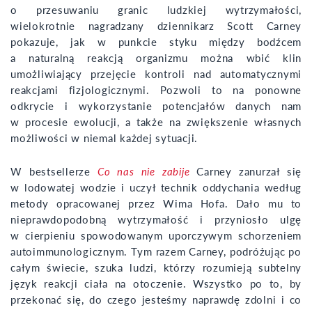
o przesuwaniu granic ludzkiej wytrzymałości,
wielokrotnie nagradzany dziennikarz Scott Carney
pokazuje, jak w punkcie styku między bodźcem
a naturalną reakcją organizmu można wbić klin
umożliwiający przejęcie kontroli nad automatycznymi
reakcjami fizjologicznymi. Pozwoli to na ponowne
odkrycie i wykorzystanie potencjałów danych nam
w procesie ewolucji, a także na zwiększenie własnych
możliwości w niemal każdej sytuacji.
W bestsellerze
Co nas nie zabije
Carney zanurzał się
w lodowatej wodzie i uczył technik oddychania według
metody opracowanej przez Wima Hofa. Dało mu to
nieprawdopodobną wytrzymałość i przyniosło ulgę
w cierpieniu spowodowanym uporczywym schorzeniem
autoimmunologicznym. Tym razem Carney, podróżując po
całym świecie, szuka ludzi, którzy rozumieją subtelny
język reakcji ciała na otoczenie. Wszystko po to, by
przekonać się, do czego jesteśmy naprawdę zdolni i co