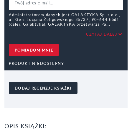
Administratorem danych jest GALAKTYKA Sp. z o.o.,
ul. Gen. Lucjana Żeligowskiego 35/37, 90-644 Łódź
(dalej: Galaktyka). GALAKTYKA przetwarza Pa
CZYTAJ DALEJ
POMIADOM MNIE
PRODUKT NIEDOSTĘPNY
DODAJ RECENZJĘ KSIĄŻKI
OPIS KSIĄŻKI: