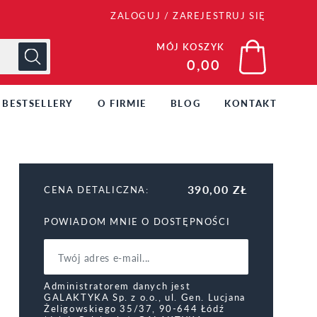
ZALOGUJ
/
ZAREJESTRUJ SIĘ
MÓJ KOSZYK
0,00
BESTSELLERY
O FIRMIE
BLOG
KONTAKT
390,00 ZŁ
CENA DETALICZNA:
POWIADOM MNIE O DOSTĘPNOŚCI
Administratorem danych jest
GALAKTYKA Sp. z o.o., ul. Gen. Lucjana
Żeligowskiego 35/37, 90-644 Łódź