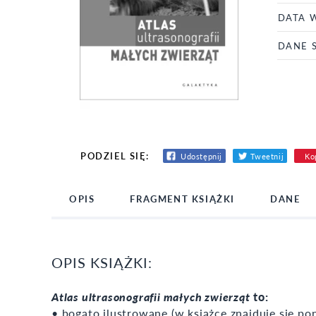
DATA 
DANE 
PODZIEL SIĘ:
Udostępnij
Tweetnij
Kop
OPIS
FRAGMENT KSIĄŻKI
DANE
OPIS KSIĄŻKI:
Atlas ultrasonografii małych zwierząt
to:
• bogato ilustrowane (w książce znajduje się 