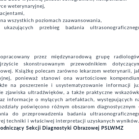
ce weterynaryjnej,
acjentami,
 na wszystkich poziomach zaawansowania,
azujących przebieg badania ultrasonograficzneg
opracowany przez międzynarodową grupę radiologó
ejrzyście skonstruowanym przewodnikiem dotyczący
owej. Książkę polecam zarówno lekarzom weterynarii, ja
yjnej, ponieważ stanowi ona wartościowe kompendiu
kże na poszerzenie i usystematyzowanie informacji ju
nie zjawiska ultradźwięków, a także praktyczne wskazówk
az informacje o mylących artefaktach, występujących n
 rozdziały poświęcono różnym obszarom diagnostycznym 
ania do przeprowadzenia badania ultrasonograficzneg
j techniki i właściwej interpretacji uzyskanych wyników
ewodniczący Sekcji Diagnostyki Obrazowej PSLWMZ