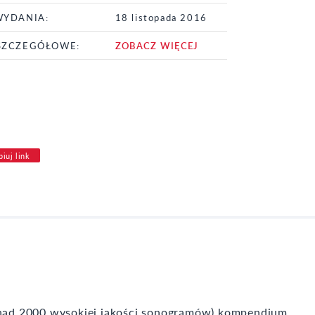
WYDANIA:
18 listopada 2016
SZCZEGÓŁOWE:
ZOBACZ WIĘCEJ
iuj link
ponad 2000 wysokiej jakości sonogramów) kompendium