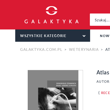
WSZYSTKIE KATEGORIE
NOW
GALAKTYKA.COM.PL
WETERYNARIA
AT
Atlas
AUTOR
(
REC