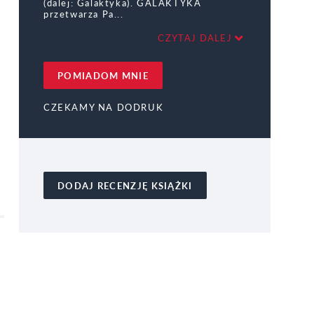
(dalej: Galaktyka). GALAKTYKA
przetwarza Pa
CZYTAJ DALEJ
POMIADOM MNIE
CZEKAMY NA DODRUK
DODAJ RECENZJĘ KSIĄŻKI