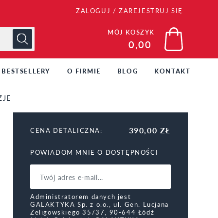
ZALOGUJ
/
ZAREJESTRUJ SIĘ
MÓJ KOSZYK
0,00
BESTSELLERY
O FIRMIE
BLOG
KONTAKT
ZJE
390,00 ZŁ
CENA DETALICZNA:
POWIADOM MNIE O DOSTĘPNOŚCI
Administratorem danych jest
GALAKTYKA Sp. z o.o., ul. Gen. Lucjana
Żeligowskiego 35/37, 90-644 Łódź