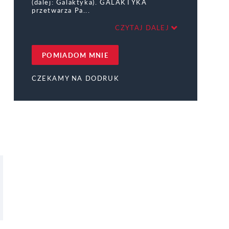
(dalej: Galaktyka). GALAKTYKA
przetwarza Pa
CZYTAJ DALEJ
POMIADOM MNIE
CZEKAMY NA DODRUK