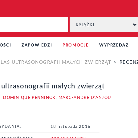
KSIĄŻKI
OŚCI
ZAPOWIEDZI
PROMOCJE
WYPRZEDAŻ
TLAS ULTRASONOGRAFII MAŁYCH ZWIERZĄT
RECEN
 ultrasonografii małych zwierząt
:
DOMINIQUE PENNINCK
,
MARC-ANDRE D'ANJOU
WYDANIA:
18 listopada 2016