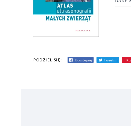
DANE 
PODZIEL SIĘ:
Udostępnij
Tweetnij
Kop