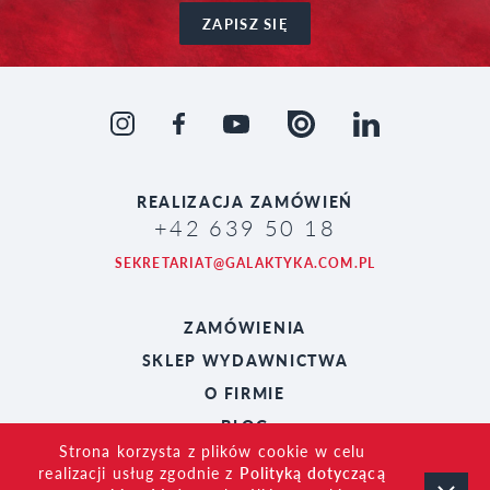
ZAPISZ SIĘ
REALIZACJA
ZAMÓWIEŃ
+42 639 50 18
SEKRETARIAT@GALAKTYKA.COM.PL
ZAMÓWIENIA
SKLEP WYDAWNICTWA
O FIRMIE
BLOG
Strona korzysta z plików cookie w celu
realizacji usług zgodnie z
Polityką dotyczącą