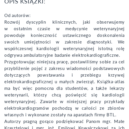
OPIS KSIĄŻKI:
Od autorów:
Rozwój dyscyplin klinicznych, jaki obserwujemy
w ostatnim czasie w medycynie weterynaryjnej
powoduje konieczność ustawicznego doskonalenia
swoich umiejętności w zakresie diagnostyki. We
współczesnej kardiologii weterynaryjnej istotną rolę
odgrywa ambulatoryjne badanie elektrokardiograficzne.
Przygotowując niniejszą pracę, postawiliśmy sobie za cel
przybliżenie pojęć z zakresu wiadomości podstawowych
dotyczących powstawania i przebiegu krzywej
elektrokardiograficznej u małych zwierząt. Książka-atlas
ma być więc pomocna dla studentów, a także lekarzy
weterynarii, którzy chcą poświęcić się kardiologii
weterynaryjnej. Zawarte w niniejszej pracy przykłady
elektrokardiogramów pochodzą w całości ze zbiorów
własnych i wykonane zostały na aparatach firmy BTL.
Autorzy pragną gorąco podziękować Panom mgr. Mate
Krasztelowi i mgr. inż. Emilowi Kowalczykowi za ich