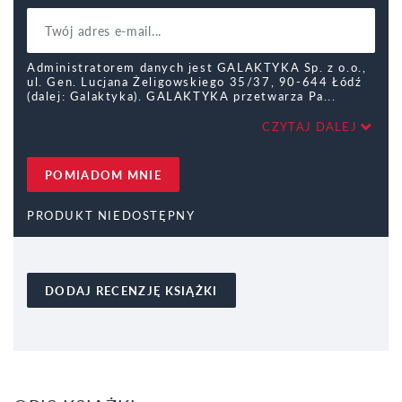
Administratorem danych jest GALAKTYKA Sp. z o.o.,
ul. Gen. Lucjana Żeligowskiego 35/37, 90-644 Łódź
(dalej: Galaktyka). GALAKTYKA przetwarza Pa
CZYTAJ DALEJ
POMIADOM MNIE
PRODUKT NIEDOSTĘPNY
DODAJ RECENZJĘ KSIĄŻKI