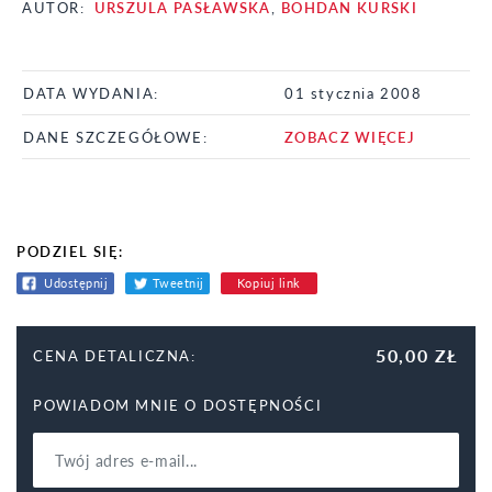
AUTOR:
URSZULA PASŁAWSKA
,
BOHDAN KURSKI
DATA WYDANIA:
01 stycznia 2008
DANE SZCZEGÓŁOWE:
ZOBACZ WIĘCEJ
PODZIEL SIĘ:
Udostępnij
Tweetnij
Kopiuj link
50,00 ZŁ
CENA DETALICZNA:
POWIADOM MNIE O DOSTĘPNOŚCI