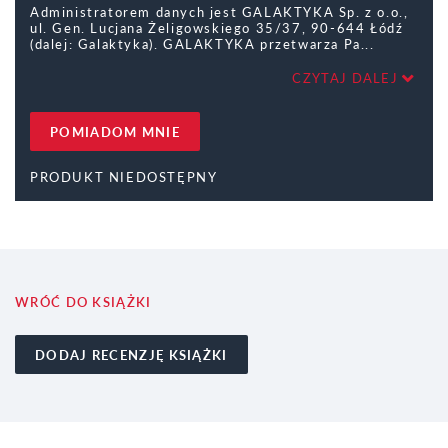
Administratorem danych jest GALAKTYKA Sp. z o.o.,
ul. Gen. Lucjana Żeligowskiego 35/37, 90-644 Łódź
(dalej: Galaktyka). GALAKTYKA przetwarza Pa
CZYTAJ DALEJ
POMIADOM MNIE
PRODUKT NIEDOSTĘPNY
WRÓĆ DO KSIĄŻKI
DODAJ RECENZJĘ KSIĄŻKI