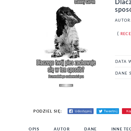
Dlac
spos
AUTOR
(
REC
DATA 
DANE 
PODZIEL SIĘ:
Udostępnij
Tweetnij
Kop
OPIS
AUTOR
DANE
INNE TE