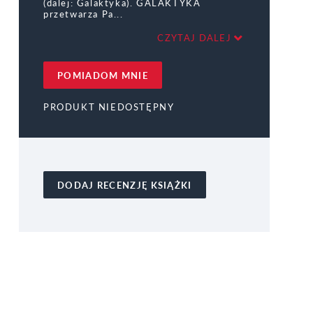
(dalej: Galaktyka). GALAKTYKA
przetwarza Pa
CZYTAJ DALEJ
POMIADOM MNIE
PRODUKT NIEDOSTĘPNY
DODAJ RECENZJĘ KSIĄŻKI