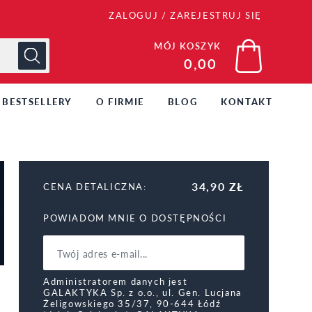
ZALOGUJ
/
ZAREJESTRUJ SIĘ
MÓJ KOSZYK
0,00
BESTSELLERY
O FIRMIE
BLOG
KONTAKT
34,90 ZŁ
CENA DETALICZNA:
POWIADOM MNIE O DOSTĘPNOŚCI
Administratorem danych jest
GALAKTYKA Sp. z o.o., ul. Gen. Lucjana
Żeligowskiego 35/37, 90-644 Łódź