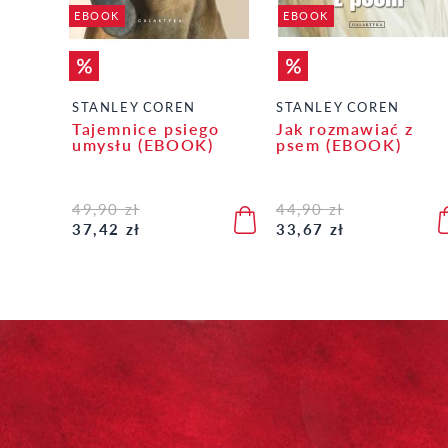
EBOOK
EBOOK
STANLEY COREN
STANLEY COREN
Tajemnice psiego
Jak rozmawiać z
umysłu (EBOOK)
psem (EBOOK)
49,90 zł
44,90 zł
37,42 zł
33,67 zł