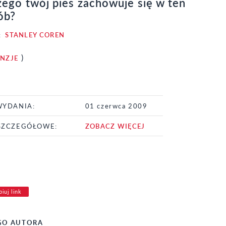
zego twój pies zachowuje się w ten
ób?
:
STANLEY COREN
)
ENZJE
WYDANIA:
01 czerwca 2009
SZCZEGÓŁOWE:
ZOBACZ WIĘCEJ
iuj link
GO AUTORA