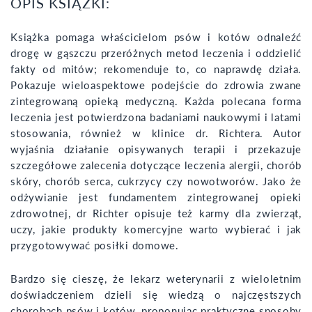
OPIS KSIĄŻKI:
Książka pomaga właścicielom psów i kotów odnaleźć
drogę w gąszczu przeróżnych metod leczenia i oddzielić
fakty od mitów; rekomenduje to, co naprawdę działa.
Pokazuje wieloaspektowe podejście do zdrowia zwane
zintegrowaną opieką medyczną. Każda polecana forma
leczenia jest potwierdzona badaniami naukowymi i latami
stosowania, również w klinice dr. Richtera. Autor
wyjaśnia działanie opisywanych terapii i przekazuje
szczegółowe zalecenia dotyczące leczenia alergii, chorób
skóry, chorób serca, cukrzycy czy nowotworów. Jako że
odżywianie jest fundamentem zintegrowanej opieki
zdrowotnej, dr Richter opisuje też karmy dla zwierząt,
uczy, jakie produkty komercyjne warto wybierać i jak
przygotowywać posiłki domowe.
Bardzo się cieszę, że lekarz weterynarii z wieloletnim
doświadczeniem dzieli się wiedzą o najczęstszych
chorobach psów i kotów, proponując praktyczne sposoby