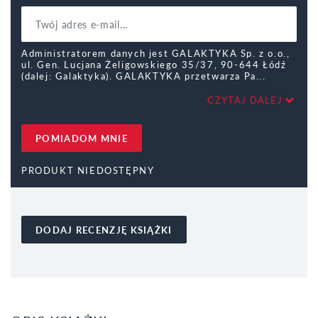
Administratorem danych jest GALAKTYKA Sp. z o.o.,
ul. Gen. Lucjana Żeligowskiego 35/37, 90-644 Łódź
(dalej: Galaktyka). GALAKTYKA przetwarza Pa
CZYTAJ DALEJ
POMIADOM MNIE
PRODUKT NIEDOSTĘPNY
DODAJ RECENZJĘ KSIĄŻKI