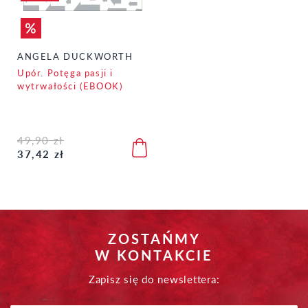
ANGELA DUCKWORTH
Upór. Potęga pasji i
wytrwałości (EBOOK)
49,90 zł
37,42 zł
ZOSTAŃMY
W KONTAKCIE
Zapisz się do newslettera: