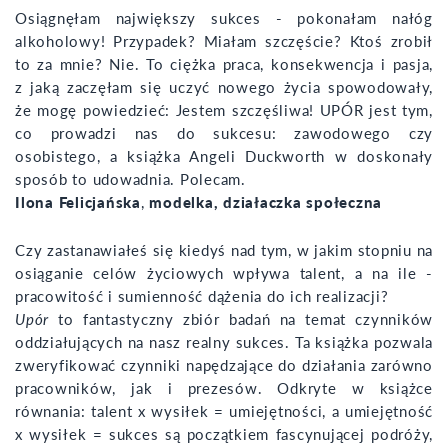
Osiągnęłam największy sukces - pokonałam nałóg
alkoholowy! Przypadek? Miałam szczęście? Ktoś zrobił
to za mnie? Nie. To ciężka praca, konsekwencja i pasja,
z jaką zaczęłam się uczyć nowego życia spowodowały,
że mogę powiedzieć: Jestem szczęśliwa! UPÓR jest tym,
co prowadzi nas do sukcesu: zawodowego czy
osobistego, a książka Angeli Duckworth w doskonały
sposób to udowadnia. Polecam.
Ilona Felicjańska
,
modelka, działaczka społeczna
Czy zastanawiałeś się kiedyś nad tym, w jakim stopniu na
osiąganie celów życiowych wpływa talent, a na ile -
pracowitość i sumienność dążenia do ich realizacji?
Upór
to fantastyczny zbiór badań na temat czynników
oddziałujących na nasz realny sukces. Ta książka pozwala
zweryfikować czynniki napędzające do działania zarówno
pracowników, jak i prezesów. Odkryte w książce
równania: talent x wysiłek = umiejętności, a umiejętność
x wysiłek = sukces są początkiem fascynującej podróży,