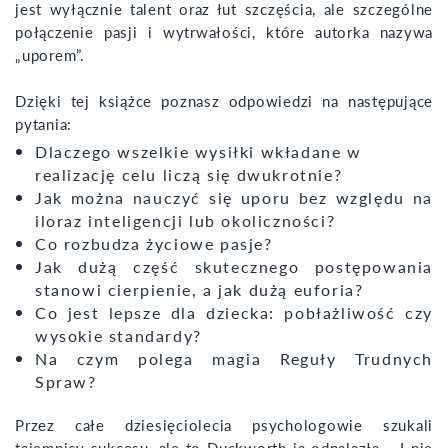
jest wyłącznie talent oraz łut szczęścia, ale szczególne
połączenie pasji i wytrwałości, które autorka nazywa
„uporem”.
Dzięki tej książce poznasz odpowiedzi na następujące
pytania:
Dlaczego wszelkie wysiłki wkładane w
realizację celu liczą się dwukrotnie?
Jak można nauczyć się uporu bez względu na
iloraz inteligencji lub okoliczności?
Co rozbudza życiowe pasje?
Jak dużą część skutecznego postępowania
stanowi cierpienie, a jak dużą euforia?
Co jest lepsze dla dziecka: pobłażliwość czy
wysokie standardy?
Na czym polega magia Reguły Trudnych
Spraw?
Przez całe dziesięciolecia psychologowie szukali
tajemnicy sukcesu, ale to Duckworth ją odnalazła... I nie