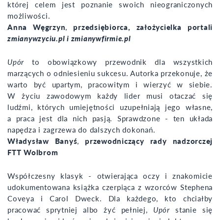
której celem jest poznanie swoich nieograniczonych
możliwości.
Anna Węgrzyn
,
przedsiębiorca, założycielka portali
zmianywzyciu.pl i zmianywfirmie.pl
Upór
to obowiązkowy przewodnik dla wszystkich
marzących o odniesieniu sukcesu. Autorka przekonuje, że
warto być upartym, pracowitym i wierzyć w siebie.
W życiu zawodowym każdy lider musi otaczać się
ludźmi, których umiejętności uzupełniają jego własne,
a praca jest dla nich pasją. Sprawdzone - ten układa
napędza i zagrzewa do dalszych dokonań.
Władysław Banyś
,
przewodniczący rady nadzorczej
FTT Wolbrom
Współczesny klasyk - otwierająca oczy i znakomicie
udokumentowana książka czerpiąca z wzorców Stephena
Coveya i Carol Dweck. Dla każdego, kto chciałby
pracować sprytniej albo żyć pełniej,
Upór
stanie się