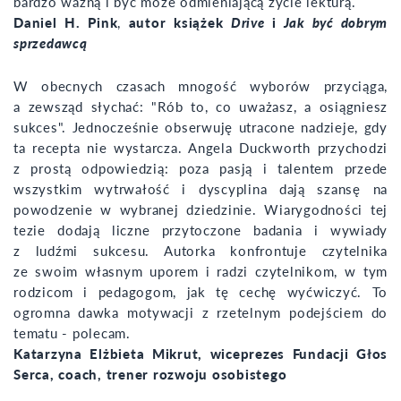
bardzo ważną i być może odmieniającą życie lekturą.
Daniel H. Pink
,
autor książek
Drive
i
Jak być dobrym
sprzedawcą
W obecnych czasach mnogość wyborów przyciąga,
a zewsząd słychać: "Rób to, co uważasz, a osiągniesz
sukces". Jednocześnie obserwuję utracone nadzieje, gdy
ta recepta nie wystarcza. Angela Duckworth przychodzi
z prostą odpowiedzią: poza pasją i talentem przede
wszystkim wytrwałość i dyscyplina dają szansę na
powodzenie w wybranej dziedzinie. Wiarygodności tej
tezie dodają liczne przytoczone badania i wywiady
z ludźmi sukcesu. Autorka konfrontuje czytelnika
ze swoim własnym uporem i radzi czytelnikom, w tym
rodzicom i pedagogom, jak tę cechę wyćwiczyć. To
ogromna dawka motywacji z rzetelnym podejściem do
tematu - polecam.
Katarzyna Elżbieta Mikrut, wiceprezes Fundacji Głos
Serca, coach, trener rozwoju osobistego