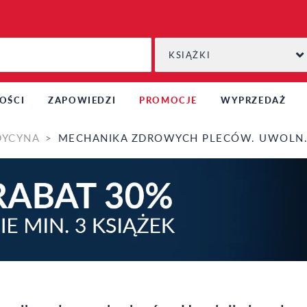
KSIĄŻKI
OŚCI
ZAPOWIEDZI
PROMOCJE
WYPRZEDAŻ
DYCYNA
MECHANIKA ZDROWYCH PLECÓW. UWOLNIJ SIĘ OD BÓLU DZIĘKI METODZIE MCGILLA