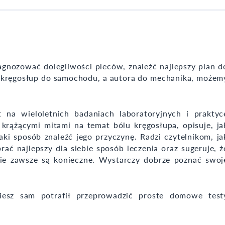
gnozować dolegliwości pleców, znaleźć najlepszy plan d
y kręgosłup do samochodu, a autora do mechanika, możem
t na wieloletnich badaniach laboratoryjnych i praktyc
 krążącymi mitami na temat bólu kręgosłupa, opisuje, ja
aki sposób znaleźć jego przyczynę. Radzi czytelnikom, ja
ć najlepszy dla siebie sposób leczenia oraz sugeruje, ż
nie zawsze są konieczne. Wystarczy dobrze poznać swoj
esz sam potrafił przeprowadzić proste domowe test