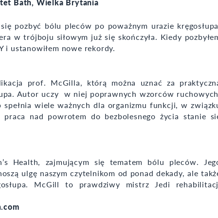
tet Bath, Wielka Brytania
 się pozbyć bólu pleców po poważnym urazie kręgosłupa
iera w trójboju siłowym już się skończyła. Kiedy pozbyłe
ZY i ustanowiłem nowe rekordy.
ikacja prof. McGilla, którą można uznać za praktyczn
upa. Autor uczy
w niej poprawnych wzorców ruchowych
p spełnia wiele ważnych dla organizmu funkcji, w związk
ce praca nad powrotem do bezbolesnego życia stanie si
’s Health, zajmującym się tematem bólu pleców. Jeg
noszą ulgę naszym czytelnikom od ponad dekady, ale takż
słupa. McGill to prawdziwy mistrz Jedi rehabilitacj
h.com