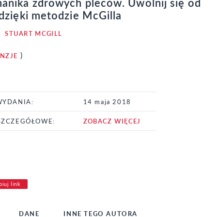
anika zdrowych pleców. Uwolnij się od
dzięki metodzie McGilla
:
STUART MCGILL
)
ENZJE
WYDANIA:
14 maja 2018
SZCZEGÓŁOWE:
ZOBACZ WIĘCEJ
iuj link
DANE
INNE TEGO AUTORA