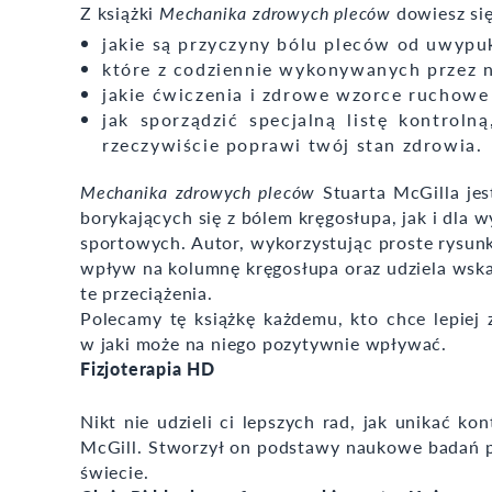
Z książki
Mechanika zdrowych pleców
dowiesz się
jakie są przyczyny bólu pleców od uwypu
które z codziennie wykonywanych przez 
jakie ćwiczenia i zdrowe wzorce ruchowe 
jak sporządzić specjalną listę kontroln
rzeczywiście poprawi twój stan zdrowia.
Mechanika zdrowych pleców
Stuarta McGilla je
borykających się z bólem kręgosłupa, jak i dla
sportowych. Autor, wykorzystując proste rysunki
wpływ na kolumnę kręgosłupa oraz udziela wsk
te przeciążenia.
Polecamy tę książkę każdemu, kto chce lepiej 
w jaki może na niego pozytywnie wpływać.
Fizjoterapia HD
Nikt nie udzieli ci lepszych rad, jak unikać ko
McGill. Stworzył on podstawy naukowe badań pr
świecie.