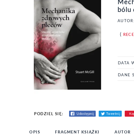
Mech
bólu 
AUTOR
(
REC
DATA 
DANE 
PODZIEL SIĘ:
Udostępnij
Tweetnij
Kop
OPIS
FRAGMENT KSIĄŻKI
AUTOR