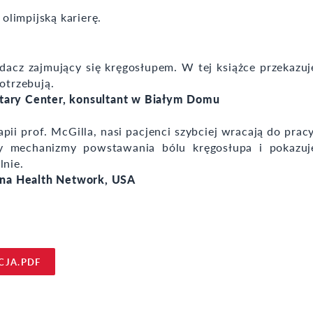
 olimpijską karierę.
adacz zajmujący się kręgosłupem. W tej książce przekazuj
otrzebują.
itary Center, konsultant w Białym Domu
i prof. McGilla, nasi pacjenci szybciej wracają do pracy
 mechanizmy powstawania bólu kręgosłupa i pokazuj
lnie.
ana Health Network, USA
CJA.PDF