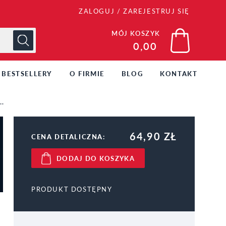
ZALOGUJ
/
ZAREJESTRUJ SIĘ
MÓJ KOSZYK
0,00
BESTSELLERY
O FIRMIE
BLOG
KONTAKT
64,90 ZŁ
CENA DETALICZNA:
DODAJ DO KOSZYKA
PRODUKT DOSTĘPNY