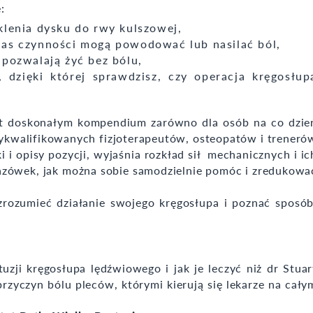
:
klenia dysku do rwy kulszowej,
nas czynności mogą powodować lub nasilać ból,
pozwalają żyć bez bólu,
ą, dzięki której sprawdzisz, czy operacja kręgosłup
st doskonałym kompendium zarówno dla osób na co dzie
 wykwalifikowanych fizjoterapeutów, osteopatów i treneró
 i opisy pozycji, wyjaśnia rozkład sił mechanicznych i ic
azówek, jak można sobie samodzielnie pomóc i zredukowa
zrozumieć działanie swojego kręgosłupa i poznać sposób
ntuzji kręgosłupa lędźwiowego i jak je leczyć niż dr Stuar
zyczyn bólu pleców, którymi kierują się lekarze na cały