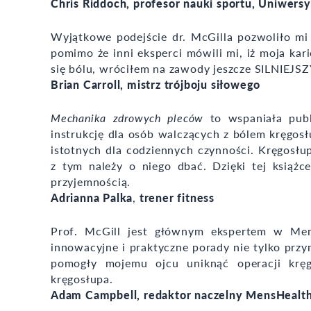
Chris Riddoch, profesor nauki sportu, Uniwersy
Wyjątkowe podejście dr. McGilla pozwoliło mi
pomimo że inni eksperci mówili mi, iż moja kar
się bólu, wróciłem na zawody jeszcze SILNIEJS
Brian Carroll, mistrz trójboju siłowego
Mechanika zdrowych pleców
to wspaniała publ
instrukcję dla osób walczących z bólem kręgosł
istotnych dla codziennych czynności. Kręgosłu
z tym należy o niego dbać. Dzięki tej książ
przyjemnością.
Adrianna Palka
,
trener fitness
Prof. McGill jest głównym ekspertem w Men
innowacyjne i praktyczne porady nie tylko przy
pomogły mojemu ojcu uniknąć operacji kręgo
kręgosłupa.
Adam Campbell, redaktor naczelny MensHealt