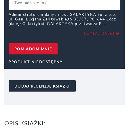
Administratorem danych jest GALAKTYKA Sp. z o.o.,
ul. Gen. Lucjana Żeligowskiego 35/37, 90-644 Łódź
(dalej: Galaktyka). GALAKTYKA przetwarza Pa
CZYTAJ DALEJ
POMIADOM MNIE
PRODUKT NIEDOSTĘPNY
DODAJ RECENZJĘ KSIĄŻKI
OPIS KSIĄŻKI: