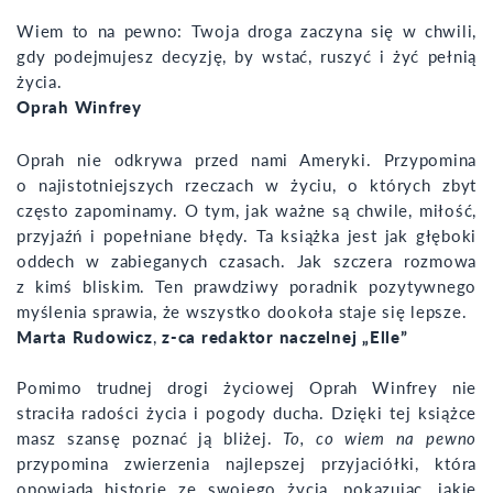
Wiem to na pewno: Twoja droga zaczyna się w chwili,
gdy podejmujesz decyzję, by wstać, ruszyć i żyć pełnią
życia.
Oprah Winfrey
Oprah nie odkrywa przed nami Ameryki. Przypomina
o najistotniejszych rzeczach w życiu, o których zbyt
często zapominamy. O tym, jak ważne są chwile, miłość,
przyjaźń i popełniane błędy. Ta książka jest jak głęboki
oddech w zabieganych czasach. Jak szczera rozmowa
z kimś bliskim. Ten prawdziwy poradnik pozytywnego
myślenia sprawia, że wszystko dookoła staje się lepsze.
Marta Rudowicz
,
z-ca redaktor naczelnej „Elle”
Pomimo trudnej drogi życiowej Oprah Winfrey nie
straciła radości życia i pogody ducha. Dzięki tej książce
masz szansę poznać ją bliżej.
To, co wiem na pewno
przypomina zwierzenia najlepszej przyjaciółki, która
opowiada historie ze swojego życia, pokazując, jakie