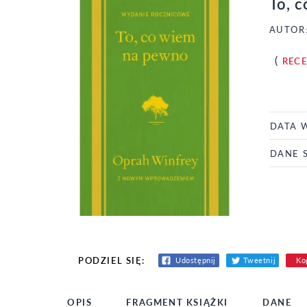
To, 
AUTOR
(
REC
DATA 
DANE 
PODZIEL SIĘ:
Udostępnij
Tweetnij
Kop
OPIS
FRAGMENT KSIĄŻKI
DANE