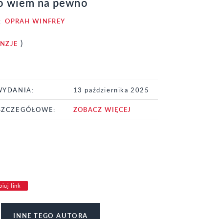
co wiem na pewno
:
OPRAH WINFREY
)
ENZJE
WYDANIA:
13 października 2025
SZCZEGÓŁOWE:
ZOBACZ WIĘCEJ
iuj link
INNE TEGO AUTORA