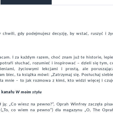
chwili, gdy podejmujesz decyzję, by wstać, ruszyć i ży
acam. I za każdym razem, choć znam już te historie, lepie
potrafi słuchać, rozumieć i inspirować – dzieli się tym, c
ieniami, życiowymi lekcjami i prostą, ale poruszając
m biec, ta książka mówi: „Zatrzymaj się. Posłuchaj siebie
a mnie – to jak rozmowa z kimś, kto widzi więcej i czuj
i kanału
W moim stylu
ł ją: „Co wiesz na pewno?”, Oprah Winfrey zaczęła pisa
 („To, co wiem na pewno”) dla magazynu „O, The Opra