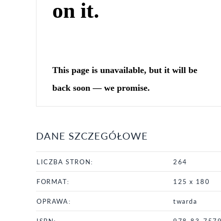
DANE SZCZEGÓŁOWE
LICZBA STRON:
264
FORMAT:
125 x 180
OPRAWA:
twarda
ISBN:
978-83-757