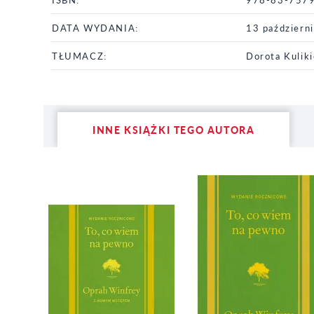
DATA WYDANIA:
13 październ
TŁUMACZ:
Dorota Kulik
INNE KSIĄŻKI TEGO AUTORA