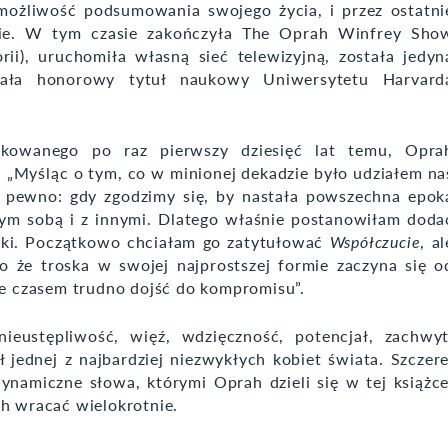
j możliwość podsumowania swojego życia, i przez ostatni
cznie. W tym czasie zakończyła The Oprah Winfrey Sho
rii), uruchomiła własną sieć telewizyjną, została jedyn
mała honorowy tytuł naukowy Uniwersytetu Harvard
likowanego po raz pierwszy dziesięć lat temu, Opra
s: „Myśląc o tym, co w minionej dekadzie było udziałem na
a pewno: gdy zgodzimy się, by nastała powszechna epok
ym sobą i z innymi. Dlatego właśnie postanowiłam doda
żki. Początkowo chciałam go zatytułować
Współczucie
, al
go że troska w swojej najprostszej formie zaczyna się o
oże czasem trudno dojść do kompromisu”.
ustępliwość, więź, wdzięczność, potencjał, zachwyt
 jednej z najbardziej niezwykłych kobiet świata. Szczere
ynamiczne słowa, którymi Oprah dzieli się w tej książce
ch wracać wielokrotnie.