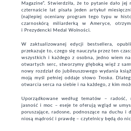
Magazine”. Stwierdziła, że to pytanie dało je
czternaście lat pisała jeden artykuł miesię
(najlepiej oceniany program tego typu w histo
czarnoskórą miliarderką w Ameryce, otrzy
i Prezydencki Medal Wolności.
W zaktualizowanej edycji bestsellera, opub
przekazuje to, czego się nauczyła przez ten cza
wszystkich i każdego z osobna, jedno wiem n
otwartych serc, stworzymy głęboką więź z sam
nowy rozdział do jubileuszowego wydania ksią
moją myśl pełniej oddaje słowo
Troska
. Dlate
otwarcia serca na siebie i na każdego, z kim m
Uporządkowane według tematów – radość, nie
jasność i moc – eseje te oferują wgląd w umysł
poruszające, radosne, podnoszące na duchu i d
niosą mądrość i prawdę – czytelnicy będą do ni