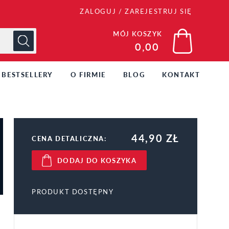
ZALOGUJ
/
ZAREJESTRUJ SIĘ
MÓJ KOSZYK
0,00
BESTSELLERY
O FIRMIE
BLOG
KONTAKT
44,90 ZŁ
CENA DETALICZNA:
DODAJ DO KOSZYKA
PRODUKT DOSTĘPNY